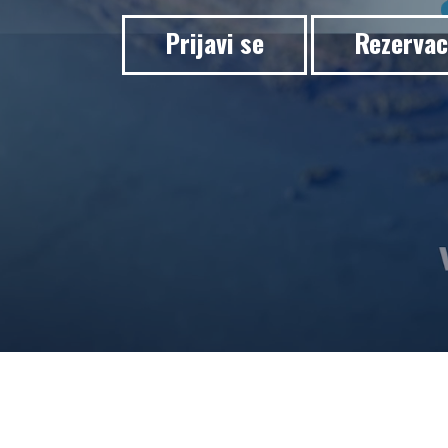
GALERIJA 2023
GALERIJA 2022
Prijavi se
Rezervac
GALERIJA 2021
GALERIJA 2020
PROGRAM
OPŠTE
INFORMACIJE
KAKO SE
REGISTROVATI
KAKO DOĆI
SMJEŠTAJ
AKREDITACIJA
MEDIJA
VIZUALI ZA
ŠTAMPU