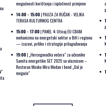
mogućnosti korištenja i isplativost primjene
vna
14:00 - 15:00
| PAUZA ZA RUČAK - VELIKA
TERASA KULTURNOG CENTRA
15:00 - 17:00
| PANEL 4: Uticaj EU CBAM
mehanizma na energetski sektor u BiH i regionu
— izazovi, prilike i strategije prilagođavanja
ja
19:00
| „Hercegovačka večera“ za učesnike
Samita energetike SET 2025 sa ulaznicom –
Restoran Mosko Mira Medan i bend „Dal je
N“
moguće“
ita