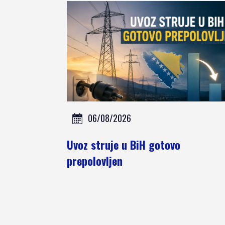
SPONZORI SET
2021
POKROVITELJI I
SPONZORI SET
2020
PORTFOLIO SET
DRUŠTVENI
DOGAĐAJI
06/08/2026
HERCEGOVAČKA
VEČERA
Uvoz struje u BiH gotovo
AFTER PARTI
prepolovljen
IZLETI
NOVOSTI
KONTAKT
PRIJAVA