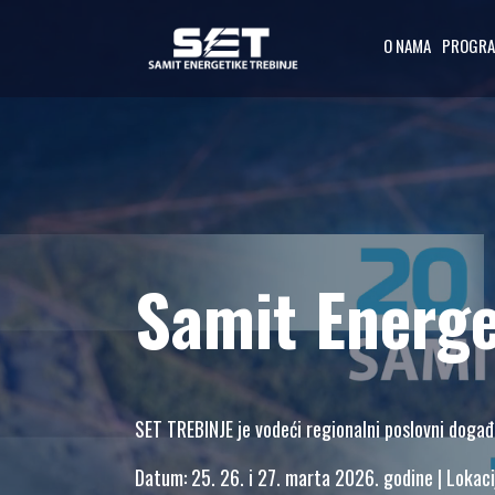
O NAMA
PROGR
O NAMA
UVODNA RIJEČ
ORGANIZATORA
PROGRAMSKI
Samit Energe
ODBOR
OSNOVNI
PODACI
SAMIT 2023
SAMIT 2022
SET TREBINJE je vodeći regionalni poslovni događ
SAMIT 2021
SAMIT 2020
Datum: 25. 26. i 27. marta 2026. godine | Lokacij