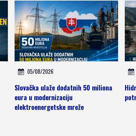
05/08/2026
Slovačka ulaže dodatnih 50 miliona
Hidr
eura u modernizaciju
pot
elektroenergetske mreže