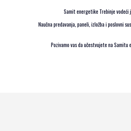
SPONZORSTVO
Samit energetike Trebinje vodeći j
POKROVITELJI I
SPONZORI SET
Naučna predavanja, paneli, izložba i poslovni sus
2026
POKROVITELJI I
Pozivamo vas da učestvujete na Samitu en
SPONZORI SET
2025
POKROVITELJI I
SPONZORI SET
2024
POKROVITELJI I
SPONZORI SET
2023
POKROVITELJI I
SPONZORI SET
2022
POKROVITELJI I