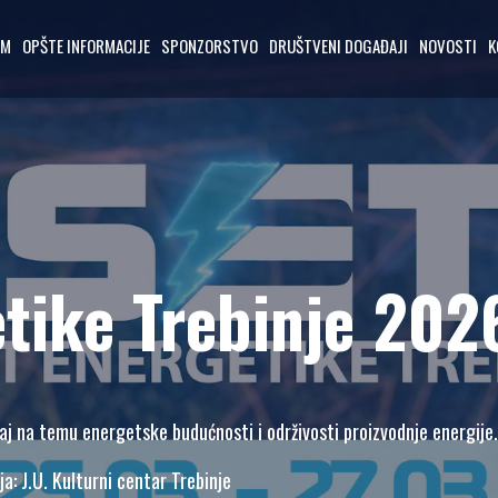
AM
OPŠTE INFORMACIJE
SPONZORSTVO
DRUŠTVENI DOGAĐAJI
NOVOSTI
K
tike Trebinje 202
aj na temu energetske budućnosti i održivosti proizvodnje energije.
a: J.U. Kulturni centar Trebinje