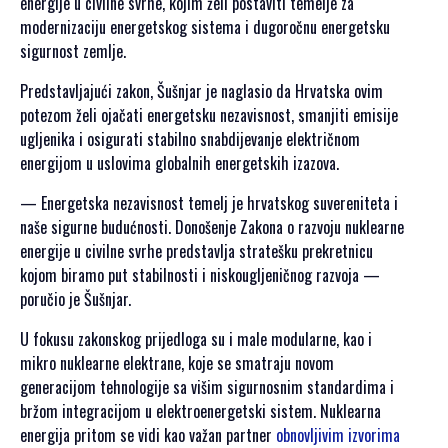
energije u civilne svrhe, kojim želi postaviti temelje za
SPONZORSTVO
modernizaciju energetskog sistema i dugoročnu energetsku
sigurnost zemlje.
POKROVITELJI I
SPONZORI SET
Predstavljajući zakon, Šušnjar je naglasio da Hrvatska ovim
2026
potezom želi ojačati energetsku nezavisnost, smanjiti emisije
POKROVITELJI I
ugljenika i osigurati stabilno snabdijevanje električnom
SPONZORI SET
energijom u uslovima globalnih energetskih izazova.
2025
— Energetska nezavisnost temelj je hrvatskog suvereniteta i
POKROVITELJI I
naše sigurne budućnosti. Donošenje Zakona o razvoju nuklearne
SPONZORI SET
energije u civilne svrhe predstavlja stratešku prekretnicu
2024
kojom biramo put stabilnosti i niskougljeničnog razvoja —
POKROVITELJI I
poručio je Šušnjar.
SPONZORI SET
2023
U fokusu zakonskog prijedloga su i male modularne, kao i
POKROVITELJI I
mikro nuklearne elektrane, koje se smatraju novom
SPONZORI SET
generacijom tehnologije sa višim sigurnosnim standardima i
2022
bržom integracijom u elektroenergetski sistem. Nuklearna
POKROVITELJI I
energija pritom se vidi kao važan partner
obnovljivim izvorima