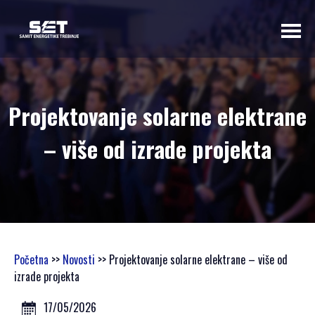
O NAMA
Projektovanje solarne elektrane
UVODNA RIJEČ
– više od izrade projekta
ORGANIZATORA
PROGRAMSKI
ODBOR
OSNOVNI
PODACI
SAMIT 2023
Početna
>>
Novosti
>> Projektovanje solarne elektrane – više od
SAMIT 2022
izrade projekta
SAMIT 2021
SAMIT 2020
17/05/2026