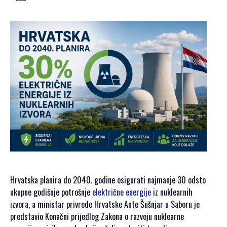
GALERIJA 2023
GALERIJA 2022
GALERIJA 2021
GALERIJA 2020
PROGRAM
OPŠTE
INFORMACIJE
KAKO SE
REGISTROVATI
KAKO DOĆI
SMJEŠTAJ
AKREDITACIJA
Hrvatska planira do 2040. godine osigurati najmanje 30 odsto
MEDIJA
ukupne godišnje potrošnje
električne energije
iz nuklearnih
VIZUALI ZA
izvora, a ministar privrede Hrvatske
Ante Šušnjar
u Saboru je
ŠTAMPU
predstavio Konačni prijedlog Zakona o razvoju nuklearne