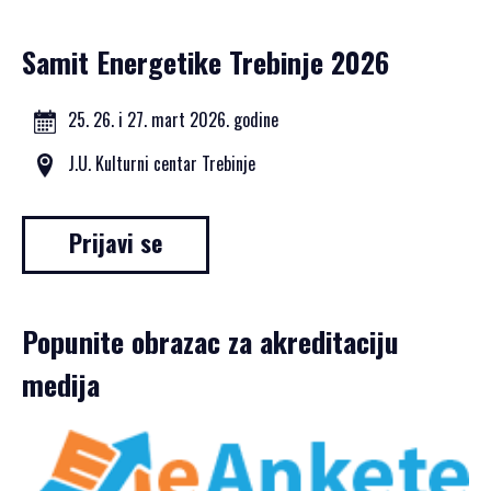
PRIJAVA
ZA
Samit Energetike Trebinje 2026
SAMIT
25. 26. i 27. mart 2026. godine
J.U. Kulturni centar Trebinje
SRPSKI JEZIK
ENGLISH
Prijavi se
Popunite obrazac za akreditaciju
medija