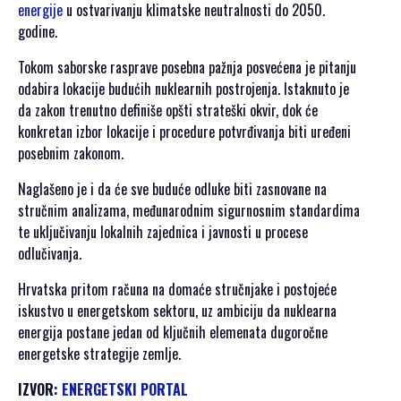
SPONZORI SET
energije
u ostvarivanju klimatske neutralnosti do 2050.
2021
godine.
POKROVITELJI I
Tokom saborske rasprave posebna pažnja posvećena je pitanju
SPONZORI SET
odabira lokacije budućih nuklearnih postrojenja. Istaknuto je
2020
da zakon trenutno definiše opšti strateški okvir, dok će
PORTFOLIO SET
konkretan izbor lokacije i procedure potvrđivanja biti uređeni
posebnim zakonom.
DRUŠTVENI
DOGAĐAJI
Naglašeno je i da će sve buduće odluke biti zasnovane na
stručnim analizama, međunarodnim sigurnosnim standardima
HERCEGOVAČKA
te uključivanju lokalnih zajednica i javnosti u procese
VEČERA
odlučivanja.
AFTER PARTI
Hrvatska pritom računa na domaće stručnjake i postojeće
IZLETI
iskustvo u energetskom sektoru, uz ambiciju da nuklearna
energija postane jedan od ključnih elemenata dugoročne
NOVOSTI
energetske strategije zemlje.
KONTAKT
IZVOR
: ENERGETSKI PORTAL