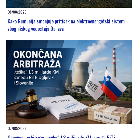
08/08/2026
Kako Rumunija smanjuje pritisak na elektroenergetski sistem
zbog niskog vodostaja Dunava
07/08/2026
Okončana arbitraža „teška“ 1,3 milijarde KM između RiTE