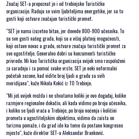
SPONZORI SET
Značaj SЕT-a prepoznat je i od trebinjske Turističke
2021
organizacije. Raduju se svim ljubiteljima energetike, jer su to
gosti koji ostvare značajan turistički promet.
POKROVITELJI I
SPONZORI SET
“SЕT je nama izuzetno bitan, jer dovede 800-900 učesnika. To
2020
su sve gosti našeg grada, koji su u višoj platnoj mogućnosti,
PORTFOLIO SET
koji ostave novac u gradu, ostvare značaja turistički promet za
sve ugostitelje. Generalno dobri su konzumenti turističke
DRUŠTVENI
privrede. Mi kao Turistička organizacija uvijek smo raspoloženi
DOGAĐAJI
za saradnju i za pomoć svake vrste. SЕT je neki neformalni
početak sezone, kad vidite broj ljudi u gradu sa svih
HERCEGOVAČKA
meridijana“, kaže Nikola Kokić iz TO Trebinje.
VEČERA
AFTER PARTI
“Mi još uvijek možda i ne shvatamo koliki je ovo događaj, kolike
IZLETI
razmjere regionalne dokačio, ali kada vidimo po broju učesnika,
i koliko se ljudi vraća u Trebinje, po broju noćenja i količini
NOVOSTI
prometa u ugostiteljskim objektima, vidimo da zaista on
turizmu pomaže, i da grad ide ka tome da postane kongresno
KONTAKT
mjesto“, kaže direktor SЕT-a Aleksandar Branković.