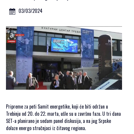
GALERIJA 2023
GALERIJA 2022
03/03/2024
GALERIJA 2021
GALERIJA 2020
PROGRAM
OPŠTE
INFORMACIJE
KAKO SE
REGISTROVATI
KAKO DOĆI
SMJEŠTAJ
AKREDITACIJA
Pripreme za peti Samit energetike, koji će biti održan u
MEDIJA
Trebinju od 20. do 22. marta, ušle su u završnu fazu. U tri dana
VIZUALI ZA
SЕT-a planirano je sedam panel diskusija, a na jug Srpske
ŠTAMPU
dolaze energo stručnjaci iz čitavog regiona.