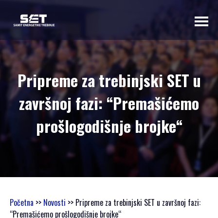
O NAMA
Pripreme za trebinjski SЕT u
UVODNA RIJEČ
završnoj fazi: “Premašićemo
ORGANIZATORA
PROGRAMSKI
prošlogodišnje brojke“
ODBOR
OSNOVNI
PODACI
SAMIT 2023
SAMIT 2022
SAMIT 2021
Početna
>>
Novosti
>> Pripreme za trebinjski SЕT u završnoj fazi:
SAMIT 2020
“Premašićemo prošlogodišnje brojke“