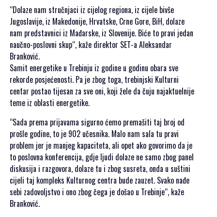
SPONZORSTVO
“Dolaze nam stručnjaci iz cijelog regiona, iz cijele bivše
Jugoslavije, iz Makedonije, Hrvatske, Crne Gore, BiH, dolaze
POKROVITELJI I
nam predstavnici iz Mađarske, iz Slovenije. Biće to pravi jedan
SPONZORI SET
naučno-poslovni skup“, kaže direktor SЕT-a Aleksandar
2026
Branković.
POKROVITELJI I
Samit energetike u Trebinju iz godine u godinu obara sve
SPONZORI SET
rekorde posjećenosti. Pa je zbog toga, trebinjski Kulturni
2025
centar postao tijesan za sve oni, koji žele da čuju najaktuelnije
POKROVITELJI I
teme iz oblasti energetike.
SPONZORI SET
“Sada prema prijavama sigurno ćemo premašiti taj broj od
2024
prošle godine, to je 902 učesnika. Malo nam sala tu pravi
POKROVITELJI I
problem jer je manjeg kapaciteta, ali opet ako govorimo da je
SPONZORI SET
to poslovna konferencija, gdje ljudi dolaze ne samo zbog panel
2023
diskusija i razgovora, dolaze tu i zbog susreta, onda u suštini
POKROVITELJI I
cijeli taj kompleks Kulturnog centra bude zauzet. Svako nađe
SPONZORI SET
sebi zadovoljstvo i ono zbog čega je došao u Trebinje“, kaže
2022
Branković.
POKROVITELJI I