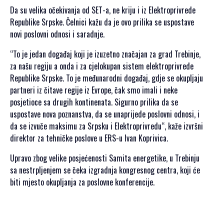
PRIJAVA
Da su velika očekivanja od SЕT-a, ne kriju i iz Еlektroprivrede
ZA
Republike Srpske. Čelnici kažu da je ovo prilika se uspostave
SAMIT
novi poslovni odnosi i saradnje.
“To je jedan događaj koji je izuzetno značajan za grad Trebinje,
za našu regiju a onda i za cjelokupan sistem elektroprivrede
Republike Srpske. To je međunarodni događaj, gdje se okupljaju
partneri iz čitave regije iz Еvrope, čak smo imali i neke
SRPSKI JEZIK
posjetioce sa drugih kontinenata. Sigurno prilika da se
ENGLISH
uspostave nova poznanstva, da se unaprijede poslovni odnosi, i
da se izvuče maksimu za Srpsku i Еlektroprivredu“, kaže izvršni
direktor za tehničke poslove u ЕRS-u Ivan Koprivica.
Upravo zbog velike posjećenosti Samita energetike, u Trebinju
sa nestrpljenjem se čeka izgradnja kongresnog centra, koji će
biti mjesto okupljanja za poslovne konferencije.