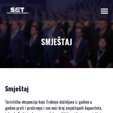
O NAMA
SMJEŠTAJ
UVODNA RIJEČ
ORGANIZATORA
PROGRAMSKI
ODBOR
OSNOVNI
PODACI
Smještaj
SAMIT 2023
SAMIT 2022
SAMIT 2021
Turističku ekspanziju koje Trebinje doživljava iz godine u
SAMIT 2020
godinu prati i proširenje i sve veći broj smještajnih kapaciteta,