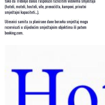
GALERIJA 2023
tako da Trebinje danas raspolaže različitim vidovima smještaja
(hoteli, moteli, hosteli, vile, prenoćišta, kampovi, privatni
GALERIJA 2022
smještajni kapaciteti…).
GALERIJA 2021
GALERIJA 2020
Učesnici samita za planirane dane boravka smještaj mogu
rezervisati u slijedećim smještajnim objektima ili putem
PROGRAM
booking.com.
OPŠTE
INFORMACIJE
KAKO SE
REGISTROVATI
KAKO DOĆI
SMJEŠTAJ
AKREDITACIJA
MEDIJA
VIZUALI ZA
ŠTAMPU