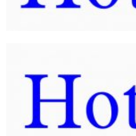
SPONZORI SET
2021
POKROVITELJI I
SPONZORI SET
2020
PORTFOLIO SET
DRUŠTVENI
DOGAĐAJI
HERCEGOVAČKA
VEČERA
AFTER PARTI
IZLETI
NOVOSTI
KONTAKT