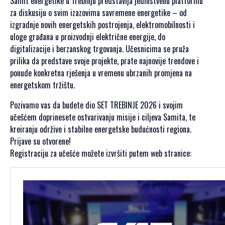
Samit energetike u Trebinju predstavlja jedinstvenu platformu
PRIJAVA
za diskusiju o svim izazovima savremene energetike – od
ZA
izgradnje novih energetskih postrojenja, elektromobilnosti i
SAMIT
uloge građana u proizvodnji električne energije, do
digitalizacije i berzanskog trgovanja. Učesnicima se pruža
prilika da predstave svoje projekte, prate najnovije trendove i
ponude konkretna rješenja u vremenu ubrzanih promjena na
energetskom tržištu.
SRPSKI JEZIK
Pozivamo vas da budete dio SET TREBINJE 2026 i svojim
ENGLISH
učešćem doprinesete ostvarivanju misije i ciljeva Samita, te
kreiranju održive i stabilne energetske budućnosti regiona.
Prijave su otvorene!
Registraciju za učešće možete izvršiti putem web stranice: