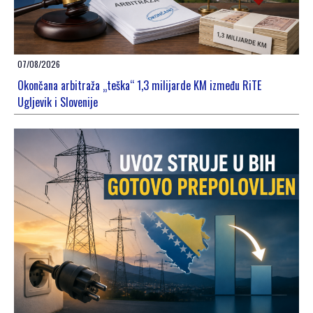
07/08/2026
Okončana arbitraža „teška“ 1,3 milijarde KM između RiTE
Ugljevik i Slovenije