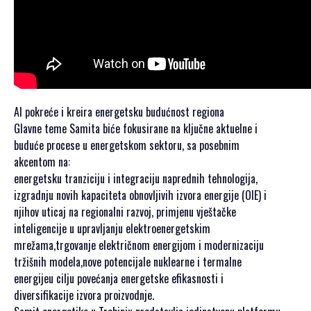
SPONZORI SET
2021
POKROVITELJI I
SPONZORI SET
2020
PORTFOLIO SET
AI pokreće i kreira energetsku budućnost regiona
DRUŠTVENI
Glavne teme Samita biće fokusirane na ključne aktuelne i
DOGAĐAJI
buduće procese u energetskom sektoru, sa posebnim
akcentom na:
HERCEGOVAČKA
energetsku tranziciju i integraciju naprednih tehnologija,
VEČERA
izgradnju novih kapaciteta obnovljivih izvora energije (OIE) i
AFTER PARTI
njihov uticaj na regionalni razvoj, primjenu vještačke
inteligencije u upravljanju elektroenergetskim
IZLETI
mrežama,trgovanje električnom energijom i modernizaciju
tržišnih modela,nove potencijale nuklearne i termalne
NOVOSTI
energijeu cilju povećanja energetske efikasnosti i
KONTAKT
diversifikacije izvora proizvodnje.