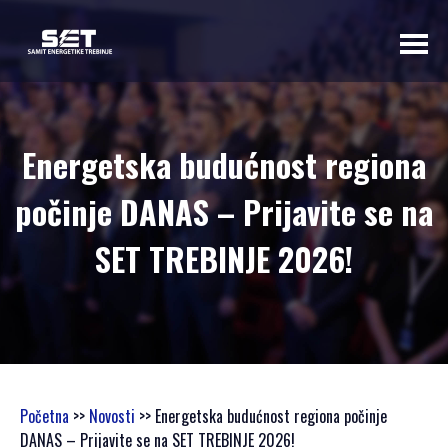
O NAMA
Energetska budućnost regiona
UVODNA RIJEČ
počinje DANAS – Prijavite se na
ORGANIZATORA
PROGRAMSKI
SET TREBINJE 2026!
ODBOR
OSNOVNI
PODACI
SAMIT 2023
SAMIT 2022
SAMIT 2021
Početna
>>
Novosti
>> Energetska budućnost regiona počinje
SAMIT 2020
DANAS – Prijavite se na SET TREBINJE 2026!