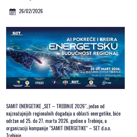
GALERIJA 2023
GALERIJA 2022
26/02/2026
GALERIJA 2021
GALERIJA 2020
PROGRAM
OPŠTE
INFORMACIJE
KAKO SE
REGISTROVATI
KAKO DOĆI
SMJEŠTAJ
AKREDITACIJA
SAMIT ENERGETIKE „SET – TREBINJE 2026“, jedan od
MEDIJA
najznačajnijih regionalnih događaja u oblasti energetike, biće
VIZUALI ZA
održan od 25. do 27. marta 2026. godine u Trebinju, u
ŠTAMPU
organizaciji kompanije “SAMIT ENERGETIKE“ – SET d.o.o.
Trebinje.