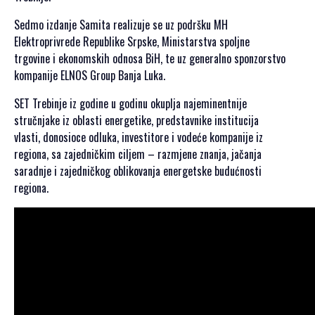
SPONZORSTVO
Sedmo izdanje Samita realizuje se uz podršku MH
Elektroprivrede Republike Srpske, Ministarstva spoljne
POKROVITELJI I
trgovine i ekonomskih odnosa BiH, te uz generalno sponzorstvo
SPONZORI SET
kompanije ELNOS Group Banja Luka.
2026
POKROVITELJI I
SET Trebinje iz godine u godinu okuplja najeminentnije
SPONZORI SET
stručnjake iz oblasti energetike, predstavnike institucija
2025
vlasti, donosioce odluka, investitore i vodeće kompanije iz
POKROVITELJI I
regiona, sa zajedničkim ciljem – razmjene znanja, jačanja
SPONZORI SET
saradnje i zajedničkog oblikovanja energetske budućnosti
2024
regiona.
POKROVITELJI I
SPONZORI SET
2023
POKROVITELJI I
SPONZORI SET
2022
POKROVITELJI I