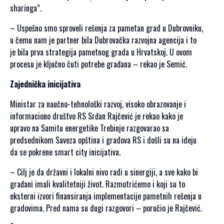
sharinga”.
– Uspešno smo sproveli rešenja za pametan grad u Dubrovniku,
u čemu nam je partner bila Dubrovačka razvojna agencija i to
je bila prva strategija pametnog grada u Hrvatskoj. U ovom
procesu je ključno čuti potrebe građana – rekao je Semić.
Zajednička inicijativa
Ministar za naučno-tehnološki razvoj, visoko obrazovanje i
informaciono društvo RS Srđan Rajčević je rekao kako je
upravo na Samitu energetike Trebinje razgovarao sa
predsednikom Saveza opština i gradova RS i došli su na ideju
da se pokrene smart city inicijativa.
– Cilj je da državni i lokalni nivo radi u sinergiji, a sve kako bi
građani imali kvalitetniji život. Razmotrićemo i koji su to
eksterni izvori finansiranja implementacije pametnih rešenja u
gradovima. Pred nama su dugi razgovori – poručio je Rajčević.