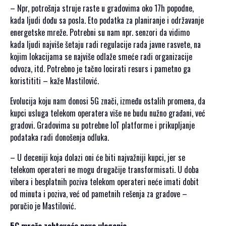
PRIJAVA
– Npr, potrošnja struje raste u gradovima oko 17h popodne,
ZA
kada ljudi dođu sa posla. Eto podatka za planiranje i održavanje
SAMIT
energetske mreže. Potrebni su nam npr. senzori da vidimo
kada ljudi najviše šetaju radi regulacije rada javne rasvete, na
kojim lokacijama se najviše odlaže smeće radi organizacije
odvoza, itd. Potrebno je tačno locirati resurs i pametno ga
koristititi – kaže Mastilović.
SRPSKI JEZIK
Evolucija koju nam donosi 5G znači, između ostalih promena, da
ENGLISH
kupci usluga telekom operatera više ne budu nužno građani, već
gradovi. Gradovima su potrebne IoT platforme i prikupljanje
podataka radi donošenja odluka.
– U deceniji koja dolazi oni će biti najvažniji kupci, jer se
telekom operateri ne mogu drugačije transformisati. U doba
vibera i besplatnih poziva telekom operateri neće imati dobit
od minuta i poziva, već od pametnih rešenja za gradove –
poručio je Mastilović.
5G mreža zahtevaće nova ulaganja