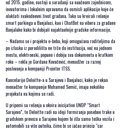
od 2015. godine, nastoji u saradanji sa naučnom zajednicom,
inovatorima i lokalnim upravama da osmisli aplikacije koje će
olakšati svakodnevni život građana. Tako su kreirali rešenje
smart parkinga u Banjaluci, kao i ChatBot na viberu za građane
Banjaluke kako bi dobijali najaktuelnije gradske informacije.
– Nadamo se i projektu e-beba, koji omogućava roditeljima da
po izlasku iz porodilišta ne trče do institucija, već na jednom
mestu, elektronski, popune i dobiju sva dokumenta u kratkom
roku – rekla je Gordana Kovačević, menadžer za razvoj
poslovanja u kompaniji Prointer ITSS.
Kancelarije Deloitte-a u Sarajevu i Banjaluci, kako je rekao
menadžer te kompanije Muhamed Semić, imaju nekoliko
projekata na kojima se radi.
U pripemi su rešenja u okviru inicijative UNDP “Smart
Sarajevo”, te Deloitte radi na ideji formiranja posebne trake u
gradskom prevozu u Sarajevu kojom bi išla samo teška vozila i
automobili sa više putnika, čime bi se jačao princip “car