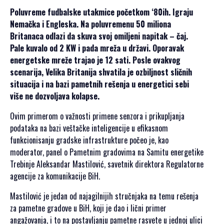
SPONZORSTVO
Poluvreme fudbalske utakmice početkom ‘80ih. Igraju
Nemačka i Engleska. Na poluvremenu 50 miliona
POKROVITELJI I
Britanaca odlazi da skuva svoj omiljeni napitak – čaj.
SPONZORI SET
Pale kuvalo od 2 KW i pada mreža u državi. Oporavak
2026
energetske mreže trajao je 12 sati. Posle ovakvog
POKROVITELJI I
scenarija, Velika Britanija shvatila je ozbiljnost sličnih
SPONZORI SET
situacija i na bazi pametnih rešenja u energetici sebi
2025
više ne dozvoljava kolapse.
POKROVITELJI I
Ovim primerom o važnosti primene senzora i prikupljanja
SPONZORI SET
podataka na bazi veštačke inteligencije u efikasnom
2024
funkcionisanju gradske infrastrukture počeo je, kao
POKROVITELJI I
moderator, panel o Pametnim gradovima na Samitu energetike
SPONZORI SET
Trebinje Aleksandar Mastilović, savetnik direktora Regulatorne
2023
agencije za komunikacije BiH.
POKROVITELJI I
SPONZORI SET
Mastilović je jedan od najagilnijih stručnjaka na temu rešenja
2022
za pametne gradove u BiH, koji je dao i lični primer
POKROVITELJI I
angažovanja, i to na postavljanju pametne rasvete u jednoj ulici