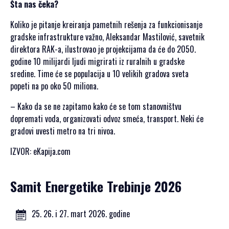
Šta nas čeka?
Koliko je pitanje kreiranja pametnih rešenja za funkcionisanje
gradske infrastrukture važno, Aleksandar Mastilović, savetnik
direktora RAK-a, ilustrovao je projekcijama da će do 2050.
godine 10 milijardi ljudi migrirati iz ruralnih u gradske
sredine. Time će se populacija u 10 velikih gradova sveta
popeti na po oko 50 miliona.
– Kako da se ne zapitamo kako će se tom stanovništvu
dopremati voda, organizovati odvoz smeća, transport. Neki će
gradovi uvesti metro na tri nivoa.
IZVOR: eKapija.com
Samit Energetike Trebinje 2026
25. 26. i 27. mart 2026. godine