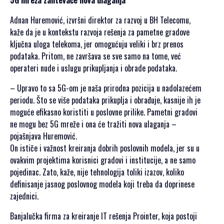
Adnan Huremović, izvršni direktor za razvoj u BH Telecomu,
kaže da je u kontekstu razvoja rešenja za pametne gradove
ključna uloga telekoma, jer omogućuju veliki i brz prenos
podataka. Pritom, ne završava se sve samo na tome, već
operateri nude i uslugu prikupljanja i obrade podataka.
– Upravo to sa 5G-om je naša prirodna pozicija u nadolazećem
periodu. Što se više podataka prikuplja i obrađuje, kasnije ih je
moguće efikasno koristiti u poslovne prilike. Pametni gradovi
ne mogu bez 5G mreže i ona će tražiti nova ulaganja –
pojašnjava Huremović.
On ističe i važnost kreiranja dobrih poslovnih modela, jer su u
ovakvim projektima korisnici gradovi i institucije, a ne samo
pojedinac. Zato, kaže, nije tehnologija toliki izazov, koliko
definisanje jasnog poslovnog modela koji treba da doprinese
zajednici.
Banjalučka firma za kreiranje IT rešenja Prointer, koja postoji