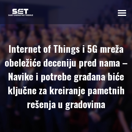
O NAMA
Internet of Things i 5G mreža
UVODNA RIJEČ
obeležiće deceniju pred nama –
ORGANIZATORA
PROGRAMSKI
Navike i potrebe građana biće
ODBOR
ključne za kreiranje pametnih
OSNOVNI
PODACI
rešenja u gradovima
SAMIT 2023
SAMIT 2022
SAMIT 2021
SAMIT 2020