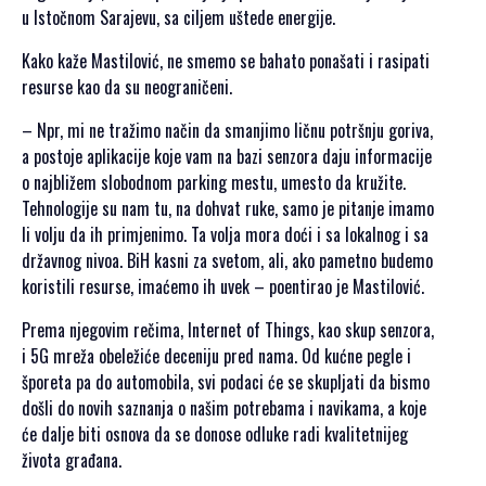
SPONZORI SET
u Istočnom Sarajevu, sa ciljem uštede energije.
2021
Kako kaže Mastilović, ne smemo se bahato ponašati i rasipati
POKROVITELJI I
resurse kao da su neograničeni.
SPONZORI SET
2020
– Npr, mi ne tražimo način da smanjimo ličnu potršnju goriva,
PORTFOLIO SET
a postoje aplikacije koje vam na bazi senzora daju informacije
o najbližem slobodnom parking mestu, umesto da kružite.
DRUŠTVENI
Tehnologije su nam tu, na dohvat ruke, samo je pitanje imamo
DOGAĐAJI
li volju da ih primjenimo. Ta volja mora doći i sa lokalnog i sa
državnog nivoa. BiH kasni za svetom, ali, ako pametno budemo
HERCEGOVAČKA
koristili resurse, imaćemo ih uvek – poentirao je Mastilović.
VEČERA
Prema njegovim rečima, Internet of Things, kao skup senzora,
AFTER PARTI
i 5G mreža obeležiće deceniju pred nama. Od kućne pegle i
IZLETI
šporeta pa do automobila, svi podaci će se skupljati da bismo
došli do novih saznanja o našim potrebama i navikama, a koje
NOVOSTI
će dalje biti osnova da se donose odluke radi kvalitetnijeg
KONTAKT
života građana.