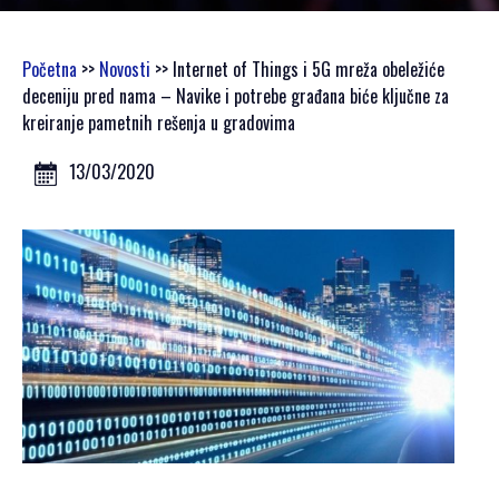
GALERIJA 2023
GALERIJA 2022
GALERIJA 2021
Početna
>>
Novosti
>> Internet of Things i 5G mreža obeležiće
GALERIJA 2020
deceniju pred nama – Navike i potrebe građana biće ključne za
kreiranje pametnih rešenja u gradovima
PROGRAM
13/03/2020
OPŠTE
INFORMACIJE
KAKO SE
REGISTROVATI
KAKO DOĆI
SMJEŠTAJ
AKREDITACIJA
MEDIJA
VIZUALI ZA
ŠTAMPU