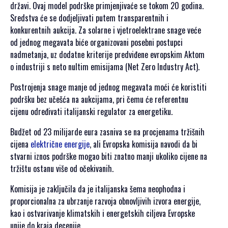
SPONZORI SET
državi. Ovaj model podrške primjenjivaće se tokom 20 godina.
2021
Sredstva će se dodjeljivati putem transparentnih i
konkurentnih aukcija. Za solarne i vjetroelektrane snage veće
POKROVITELJI I
od jednog megavata biće organizovani posebni postupci
SPONZORI SET
nadmetanja, uz dodatne kriterije predviđene evropskim Aktom
2020
o industriji s neto nultim emisijama (Net Zero Industry Act).
PORTFOLIO SET
Postrojenja snage manje od jednog megavata moći će koristiti
DRUŠTVENI
podršku bez učešća na aukcijama, pri čemu će referentnu
DOGAĐAJI
cijenu određivati italijanski regulator za energetiku.
HERCEGOVAČKA
Budžet od 23 milijarde eura zasniva se na procjenama tržišnih
VEČERA
cijena
električne energije
, ali Evropska komisija navodi da bi
AFTER PARTI
stvarni iznos podrške mogao biti znatno manji ukoliko cijene na
IZLETI
tržištu ostanu više od očekivanih.
Komisija je zaključila da je italijanska šema neophodna i
NOVOSTI
proporcionalna za ubrzanje razvoja obnovljivih izvora energije,
KONTAKT
kao i ostvarivanje klimatskih i energetskih ciljeva Evropske
unije do kraja decenije.