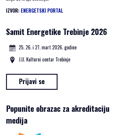
PRIJAVA
ZA
IZVOR:
ENERGETSKI PORTAL
SAMIT
Samit Energetike Trebinje 2026
25. 26. i 27. mart 2026. godine
SRPSKI JEZIK
J.U. Kulturni centar Trebinje
ENGLISH
Prijavi se
Popunite obrazac za akreditaciju
medija