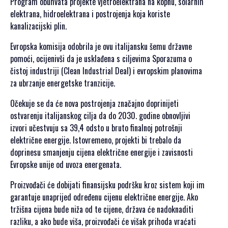
Program obuhvata projekte vjetroelektrana na kopnu, solarnih
SPONZORSTVO
elektrana, hidroelektrana i postrojenja koja koriste
kanalizacijski plin.
POKROVITELJI I
SPONZORI SET
Evropska komisija odobrila je ovu italijansku šemu državne
2026
pomoći, ocijenivši da je usklađena s ciljevima Sporazuma o
POKROVITELJI I
čistoj industriji (Clean Industrial Deal) i evropskim planovima
SPONZORI SET
za ubrzanje energetske tranzicije.
2025
Očekuje se da će nova postrojenja značajno doprinijeti
POKROVITELJI I
ostvarenju italijanskog cilja da do 2030. godine obnovljivi
SPONZORI SET
izvori učestvuju sa 39,4 odsto u bruto finalnoj potrošnji
2024
električne energije. Istovremeno, projekti bi trebalo da
POKROVITELJI I
doprinesu smanjenju cijena električne energije i zavisnosti
SPONZORI SET
Evropske unije od uvoza energenata.
2023
POKROVITELJI I
Proizvođači će dobijati finansijsku podršku kroz sistem koji im
SPONZORI SET
garantuje unaprijed određenu cijenu električne energije. Ako
2022
tržišna cijena bude niža od te cijene, država će nadoknaditi
POKROVITELJI I
razliku, a ako bude viša, proizvođači će višak prihoda vraćati