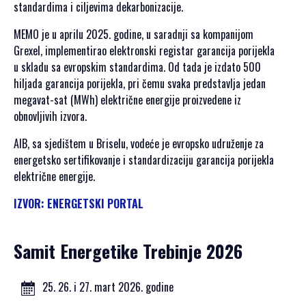
SPONZORI SET
standardima i ciljevima dekarbonizacije.
2021
MEMO je u aprilu 2025. godine, u saradnji sa kompanijom
POKROVITELJI I
Grexel, implementirao elektronski registar garancija porijekla
SPONZORI SET
u skladu sa evropskim standardima. Od tada je izdato 500
2020
hiljada garancija porijekla, pri čemu svaka predstavlja jedan
PORTFOLIO SET
megavat-sat (MWh) električne energije proizvedene iz
obnovljivih izvora.
DRUŠTVENI
DOGAĐAJI
AIB, sa sjedištem u Briselu, vodeće je evropsko udruženje za
energetsko sertifikovanje i standardizaciju garancija porijekla
HERCEGOVAČKA
električne energije.
VEČERA
IZVOR: ENERGETSKI PORTAL
AFTER PARTI
IZLETI
Samit Energetike Trebinje 2026
NOVOSTI
KONTAKT
25. 26. i 27. mart 2026. godine