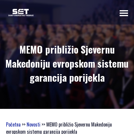
O NAMA
MEMO približio Sjevernu
UVODNA RIJEČ
Makedoniju evropskom sistemu
ORGANIZATORA
PROGRAMSKI
garancija porijekla
ODBOR
OSNOVNI
PODACI
SAMIT 2023
SAMIT 2022
SAMIT 2021
Početna
>>
Novosti
>> MEMO približio Sjevernu Makedoniju
SAMIT 2020
evropskom sistemu garancija porijekla