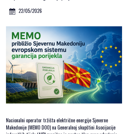
GALERIJA 2023
GALERIJA 2022
22/05/2026
GALERIJA 2021
GALERIJA 2020
PROGRAM
OPŠTE
INFORMACIJE
KAKO SE
REGISTROVATI
KAKO DOĆI
SMJEŠTAJ
AKREDITACIJA
MEDIJA
VIZUALI ZA
Nacionalni operator tržišta električne energije Sjeverne
ŠTAMPU
Makedonije (MEMO DOO) na Generalnoj skupštini Asocijacije