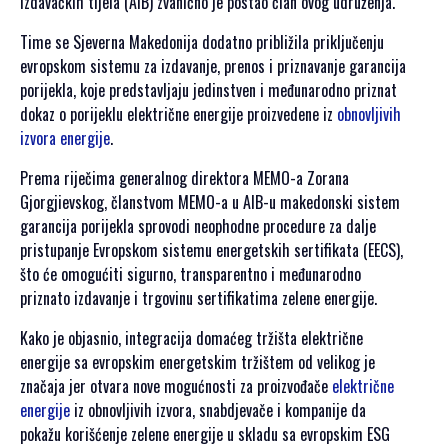
izdavačkih tijela (AIB) zvanično je postao član ovog udruženja.
SPONZORSTVO
Time se Sjeverna Makedonija dodatno približila priključenju
POKROVITELJI I
evropskom sistemu za izdavanje, prenos i priznavanje garancija
SPONZORI SET
porijekla, koje predstavljaju jedinstven i međunarodno priznat
2026
dokaz o porijeklu električne energije proizvedene iz
obnovljivih
POKROVITELJI I
izvora energije
.
SPONZORI SET
Prema riječima generalnog direktora MEMO-a Zorana
2025
Gjorgjievskog, članstvom MEMO-a u AIB-u makedonski sistem
POKROVITELJI I
garancija porijekla sprovodi neophodne procedure za dalje
SPONZORI SET
pristupanje Evropskom sistemu energetskih sertifikata (EECS),
2024
što će omogućiti sigurno, transparentno i međunarodno
POKROVITELJI I
priznato izdavanje i trgovinu sertifikatima zelene energije.
SPONZORI SET
2023
Kako je objasnio, integracija domaćeg tržišta električne
POKROVITELJI I
energije sa evropskim energetskim tržištem od velikog je
SPONZORI SET
značaja jer otvara nove mogućnosti za proizvođače
električne
2022
energije
iz obnovljivih izvora, snabdjevače i kompanije da
POKROVITELJI I
pokažu korišćenje zelene energije u skladu sa evropskim ESG