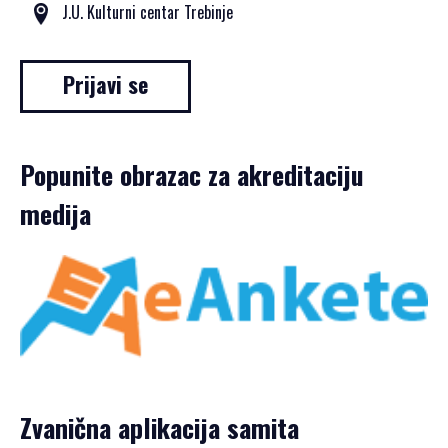
PRIJAVA
J.U. Kulturni centar Trebinje
ZA
SAMIT
Prijavi se
Popunite obrazac za akreditaciju
SRPSKI JEZIK
medija
ENGLISH
Zvanična aplikacija samita