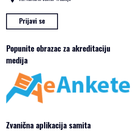
PRIJAVA
ZA
SAMIT
Prijavi se
Popunite obrazac za akreditaciju
SRPSKI JEZIK
medija
ENGLISH
Zvanična aplikacija samita