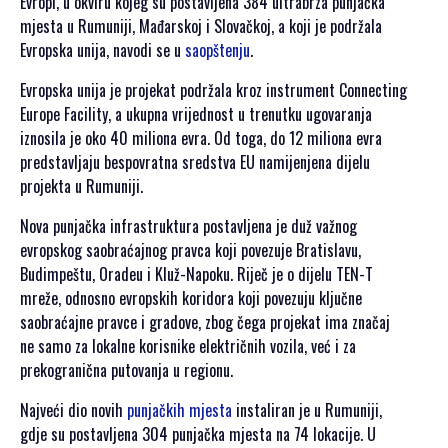
Evropi, u okviru kojeg su postavljena 384 ultrabrza punjačka
SPONZORSTVO
mjesta u Rumuniji, Mađarskoj i Slovačkoj, a koji je podržala
Evropska unija, navodi se u
saopštenju
.
POKROVITELJI I
SPONZORI SET
Evropska unija je projekat podržala kroz instrument Connecting
2026
Europe Facility, a ukupna vrijednost u trenutku ugovaranja
POKROVITELJI I
iznosila je oko 40 miliona evra. Od toga, do 12 miliona evra
SPONZORI SET
predstavljaju bespovratna sredstva EU namijenjena dijelu
2025
projekta u Rumuniji.
POKROVITELJI I
Nova punjačka infrastruktura postavljena je duž važnog
SPONZORI SET
evropskog saobraćajnog pravca koji povezuje Bratislavu,
2024
Budimpeštu, Oradeu i Kluž-Napoku. Riječ je o dijelu TEN-T
POKROVITELJI I
mreže, odnosno evropskih koridora koji povezuju ključne
SPONZORI SET
saobraćajne pravce i gradove, zbog čega projekat ima značaj
2023
ne samo za lokalne korisnike električnih vozila, već i za
POKROVITELJI I
prekogranična putovanja u regionu.
SPONZORI SET
2022
Najveći dio novih
punjačkih mjesta
instaliran je u Rumuniji,
POKROVITELJI I
gdje su postavljena 304 punjačka mjesta na 74 lokacije. U