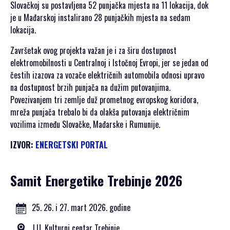
SPONZORI SET
Slovačkoj su postavljena 52 punjačka mjesta na 11 lokacija, dok
2021
je u Mađarskoj instalirano 28 punjačkih mjesta na sedam
lokacija.
POKROVITELJI I
SPONZORI SET
Završetak ovog projekta važan je i za širu dostupnost
2020
elektromobilnosti u Centralnoj i Istočnoj Evropi, jer se jedan od
PORTFOLIO SET
čestih izazova za vozače električnih automobila odnosi upravo
na dostupnost brzih punjača na dužim putovanjima.
DRUŠTVENI
Povezivanjem tri zemlje duž prometnog evropskog koridora,
DOGAĐAJI
mreža punjača trebalo bi da olakša putovanja električnim
vozilima između Slovačke, Mađarske i Rumunije.
HERCEGOVAČKA
VEČERA
IZVOR:
ENERGETSKI PORTAL
AFTER PARTI
IZLETI
Samit Energetike Trebinje 2026
NOVOSTI
25. 26. i 27. mart 2026. godine
KONTAKT
J.U. Kulturni centar Trebinje