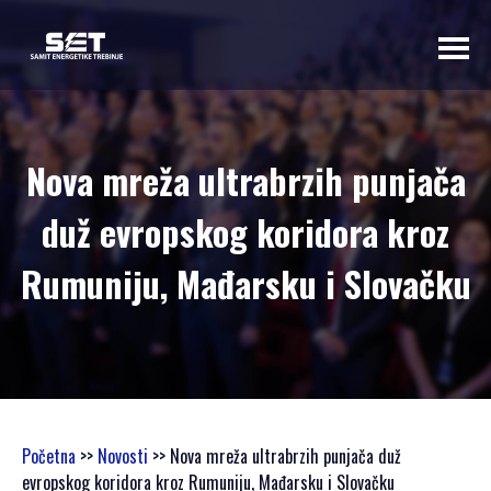
O NAMA
Nova mreža ultrabrzih punjača
UVODNA RIJEČ
duž evropskog koridora kroz
ORGANIZATORA
PROGRAMSKI
Rumuniju, Mađarsku i Slovačku
ODBOR
OSNOVNI
PODACI
SAMIT 2023
SAMIT 2022
SAMIT 2021
Početna
>>
Novosti
>> Nova mreža ultrabrzih punjača duž
SAMIT 2020
evropskog koridora kroz Rumuniju, Mađarsku i Slovačku