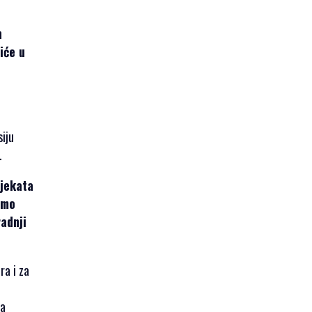
h
iće u
iju
.
ojekata
smo
radnji
ra i za
na