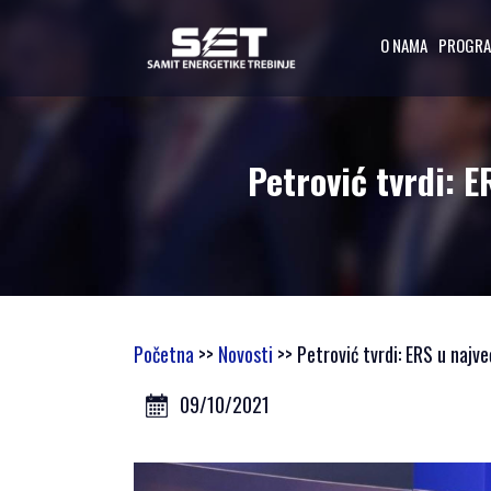
O NAMA
PROGR
O NAMA
Petrović tvrdi: 
UVODNA RIJEČ
ORGANIZATORA
PROGRAMSKI
ODBOR
OSNOVNI
PODACI
Početna
>>
Novosti
>> Petrović tvrdi: ERS u najv
SAMIT 2023
09/10/2021
SAMIT 2022
SAMIT 2021
SAMIT 2020