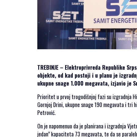
SPONZORSTVO
POKROVITELJI I
SPONZORI SET
2026
POKROVITELJI I
SPONZORI SET
2025
POKROVITELJI I
TREBINJE – Elektroprivreda Republike Srps
SPONZORI SET
objekte, od kad postoji i u planu je izgrad
2024
ukupne snage 1.000 megavata, izjavio je Sr
POKROVITELJI I
SPONZORI SET
Prioritet u prvoj trogodišnjoj fazi su izgradnja
2023
Gornjoj Drini, ukupne snage 190 megavata i tri h
POKROVITELJI I
Petrović.
SPONZORI SET
2022
On je napomenuo da je planirana i izgradnja Vje
POKROVITELJI I
jedan” kapaciteta 73 megavata, te da se paralelno 