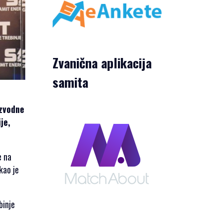
Zvanična aplikacija
samita
izvodne
je,
e na
kao je
binje