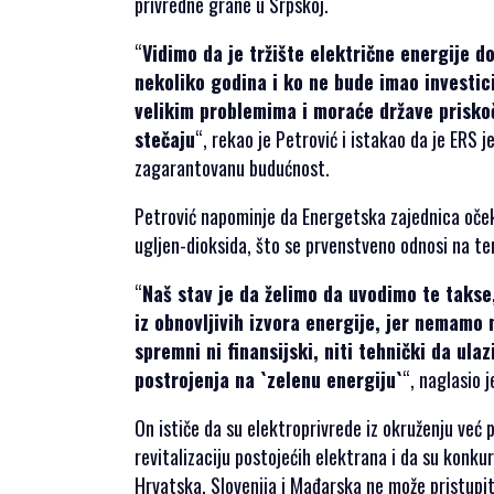
privredne grane u Srpskoj.
“
Vidimo da je tržište električne energije do
nekoliko godina i ko ne bude imao investici
velikim problemima i moraće države priskoč
stečaju
“, rekao je Petrović i istakao da je ERS j
zagarantovanu budućnost.
Petrović napominje da Energetska zajednica očeku
ugljen-dioksida, što se prvenstveno odnosi na t
“
Naš stav je da želimo da uvodimo te takse
iz obnovljivih izvora energije, jer nemamo 
spremni ni finansijski, niti tehnički da ul
postrojenja na `zelenu energiju`
“, naglasio j
On ističe da su elektroprivrede iz okruženju već 
revitalizaciju postojećih elektrana i da su konk
Hrvatska, Slovenija i Mađarska ne može pristupit