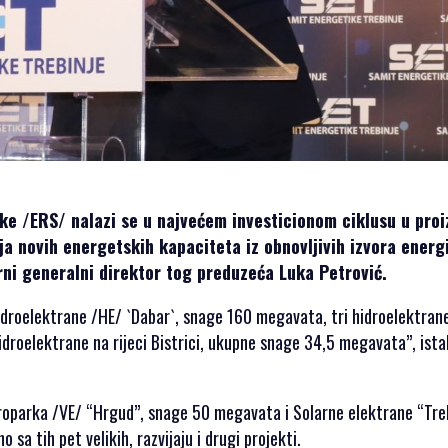
ke /ERS/ nalazi se u najvećem investicionom ciklusu u pro
nja novih energetskih kapaciteta iz obnovljivih izvora energi
ni generalni direktor tog preduzeća Luka Petrović.
 Hidroelektrane /HE/ `Dabar`, snage 160 megavata, tri hidroelektran
idroelektrane na rijeci Bistrici, ukupne snage 34,5 megavata”, ista
troparka /VE/ “Hrgud”, snage 50 megavata i Solarne elektrane “Tre
sa tih pet velikih, razvijaju i drugi projekti.