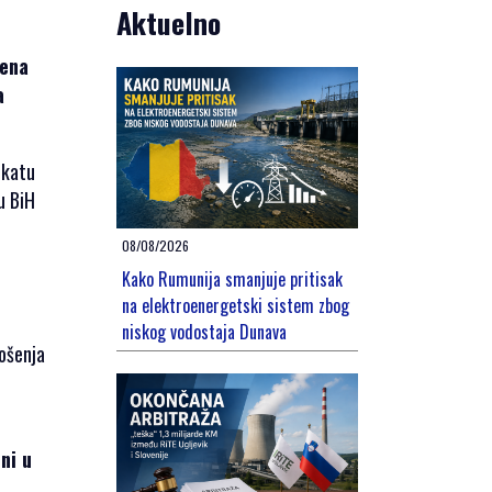
Aktuelno
žena
a
ekatu
u BiH
08/08/2026
Kako Rumunija smanjuje pritisak
na elektroenergetski sistem zbog
niskog vodostaja Dunava
nošenja
ni u