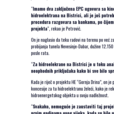
SPONZORI SET
2021
“
Imamo dva zaključena EPC ugovora sa kine
POKROVITELJI I
hidroelektrana na Bistrici, ali je još potre
SPONZORI SET
procedura razgovara sa bankama, po čijem 
2020
projekta
“, rekao je Petrović.
PORTFOLIO SET
On je naglasio da teku radovi na terenu po već 
DRUŠTVENI
probijanja tunela Nevesinje-Dabar, dužine 12.150 
DOGAĐAJI
posle rata.
HERCEGOVAČKA
“
Za hidroelekrane na Bistrici je u toku ana
VEČERA
neophodnih priključaka kako bi sve bilo sp
AFTER PARTI
Kada je riječ o projektu HE “Gornja Drina”, on je
IZLETI
koncesije za tu hidroelektranu želeći, kako je re
NOVOSTI
hidroenergetskog objekta u svoju nadležnost.
KONTAKT
“
Svakako, nemoguće je zaustaviti taj projek
prvim godinama ovog vijeka, kada su bile u o
PRIJAVA