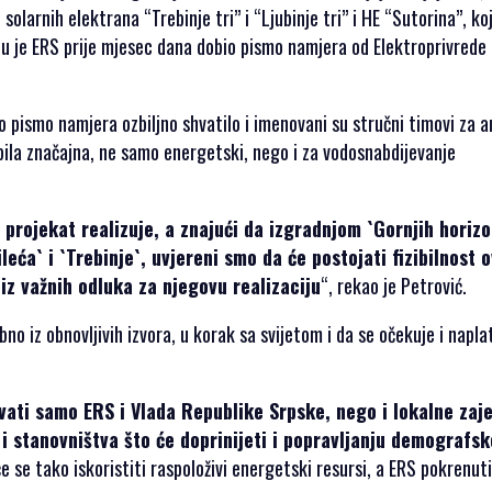
olarnih elektrana “Trebinje tri” i “Ljubinje tri” i HE “Sutorina”, koj
ju je ERS prije mjesec dana dobio pismo namjera od Elektroprivrede
 pismo namjera ozbiljno shvatilo i imenovani su stručni timovi za a
bila značajna, ne samo energetski, nego i za vodosnabdijevanje
 projekat realizuje, a znajući da izgradnjom `Gornjih horiz
ća` i `Trebinje`, uvjereni smo da će postojati fizibilnost 
niz važnih odluka za njegovu realizaciju
“, rekao je Petrović.
no iz obnovljivih izvora, u korak sa svijetom i da se očekuje i napla
ati samo ERS i Vlada Republike Srpske, nego i lokalne zaj
i stanovništva što će doprinijeti i popravljanju demografsk
će se tako iskoristiti raspoloživi energetski resursi, a ERS pokrenuti