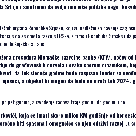
da Srbije i smatramo da ovdje ima više politike nego ikakvi
ležnih organa Republike Srpske, koji su nadležni za davanje saglasn
tencije da se ometa razvoje ERS-a, a time i Republike Srpske i da j
ivo od bošnjačke strane.
složena procedura Njemačke razvojne banke /KFV/, počev od 
dije do građevinskih dozvola i ovako sporom dinamikom, ko
ekivati da tek sledeće godine bude raspisan tender za uvođ
18 mjeseci, a objekat bi mogao da bude na mreži tek 2024. 
u po pet godina, a izvođenje radova traje godinu do godinu i po.
rkovići, koja će imati skoro milion KM godišnje od koncesi
oročno biti spasena i omogućiće se njen održivi razvoj
“, uka