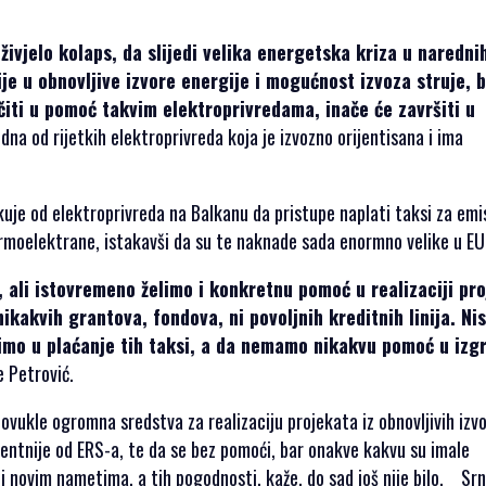
živjelo kolaps, da slijedi velika energetska kriza u naredni
je u obnovljive izvore energije i mogućnost izvoza struje, b
iti u pomoć takvim elektroprivredama, inače će završiti u
edna od rijetkih elektroprivreda koja je izvozno orijentisana i ima
je od elektroprivreda na Balkanu da pristupe naplati taksi za emis
ermoelektrane, istakavši da su te naknade sada enormno velike u EU
, ali istovremeno želimo i konkretnu pomoć u realizaciji pr
nikakvih grantova, fondova, ni povoljnih kreditnih linija. Ni
azimo u plaćanje tih taksi, a da nemamo nikakvu pomoć u izg
e Petrović.
povukle ogromna sredstva za realizaciju projekata iz obnovljivih izvo
urentnije od ERS-a, te da se bez pomoći, bar onakve kakvu su imale
i novim nametima, a tih pogodnosti, kaže, do sad još nije bilo. Sr