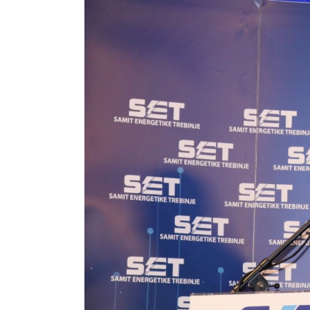
GALERIJA 2023
GALERIJA 2022
GALERIJA 2021
GALERIJA 2020
PROGRAM
OPŠTE
INFORMACIJE
KAKO SE
REGISTROVATI
KAKO DOĆI
SMJEŠTAJ
AKREDITACIJA
MEDIJA
VIZUALI ZA
ŠTAMPU