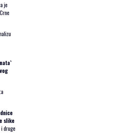
a je
 Crne
nalizu
onata`
ovog
ta
ednice
e slike
 i druge