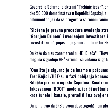
Govoreći o Solarnoj elektrani “Trebinje jedan”, o
oko 50.000 domaćinstava u Republici Srpskoj, ali
dokumentacija i da se pregovara sa renomiranim i
“
Složena je pravna procedura uvođenja stran
`Gornjom Drinom` i uvođenjem investitora i
investitorom
“, pojasnio je generalni direktor E
On kaže da nisu zanemareni ni HE “Bileća” i “Neves
moguća izgradnje HE “Fatnica” sa vodama iz gata
“
Ono što je sigurno je da imamo u potpuno
Trebišnjici /HET/su u fazi dobijanja konce
Bilećko jezero u mjestu Čepelica. Smatramo
takozvanom `BOOT` modelu, jer bi puštanjem
kroz tunele i kanale, preraditi i na ovoj e
On je najavio da ERS u svom desetogodišnjem planu