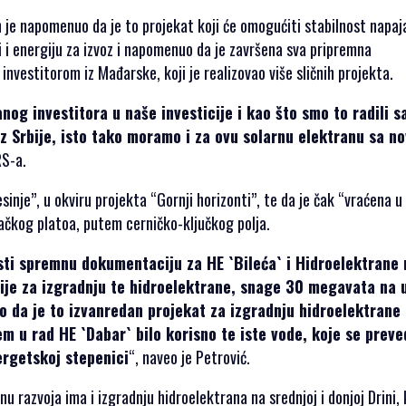
n je napomenuo da je to projekat koji će omogućiti stabilnost napaj
 i energiju za izvoz i napomenuo da je završena sva pripremna
nvestitorom iz Mađarske, koji je realizovao više sličnih projekta.
og investitora u naše investicije i kao što smo to radili s
z Srbije, isto tako moramo i za ovu solarnu elektranu sa n
RS-a.
inje”, u okviru projekta “Gornji horizonti”, te da je čak “vraćena u 
čkog platoa, putem cerničko-ključkog polja.
sti spremnu dokumentaciju za HE `Bileća` i Hidroelektrane 
sije za izgradnju te hidroelektrane, snage 30 megavata na 
 da je to izvanredan projekat za izgradnju hidroelektrane
 u rad HE `Dabar` bilo korisno te iste vode, koje se preve
nergetskoj stepenici
“, naveo je Petrović.
 razvoja ima i izgradnju hidroelektrana na srednjoj i donjoj Drini, 