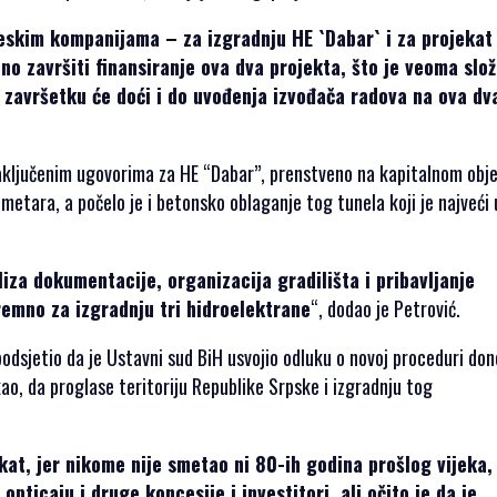
skim kompanijama – za izgradnju HE `Dabar` i za projekat
bno završiti finansiranje ova dva projekta, što je veoma slo
završetku će doći i do uvođenja izvođača radova na ova dv
zaključenim ugovorima za HE “Dabar”, prenstveno na kapitalnom obj
metara, a počelo je i betonsko oblaganje tog tunela koji je najveći 
liza dokumentacije, organizacija gradilišta i pribavljanje
remno za izgradnju tri hidroelektrane
“, dodao je Petrović.
 podsjetio da je Ustavni sud BiH usvojio odluku o novoj proceduri do
kao, da proglase teritoriju Republike Srpske i izgradnju tog
at, jer nikome nije smetao ni 80-ih godina prošlog vijeka, 
pticaju i druge koncesije i investitori, ali očito je da je