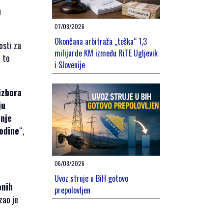
h
07/08/2026
Okončana arbitraža „teška“ 1,3
osti za
milijarde KM između RiTE Ugljevik
e to
i Slovenije
izbora
ju
enje
godine
“,
06/08/2026
Uvoz struje u BiH gotovo
onih
prepolovljen
zao je