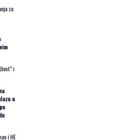
anja za
a
ovim
život” i
na
ulazu u
 po
du
kao i HE