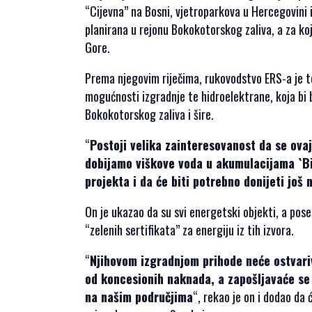
“Cijevna” na Bosni, vjetroparkova u Hercegovini i s
planirana u rejonu Bokokotorskog zaliva, a za ko
Gore.
Prema njegovim riječima, rukovodstvo ERS-a je to
mogućnosti izgradnje te hidroelektrane, koja bi 
Bokokotorskog zaliva i šire.
“
Postoji velika zainteresovanost da se ovaj
dobijamo viškove voda u akumulacijama `Bile
projekta i da će biti potrebno donijeti još 
On je ukazao da su svi energetski objekti, a poseb
“zelenih sertifikata” za energiju iz tih izvora.
“
Njihovom izgradnjom prihode neće ostvariv
od koncesionih naknada, a zapošljavaće se 
na našim područjima
“, rekao je on i dodao da 