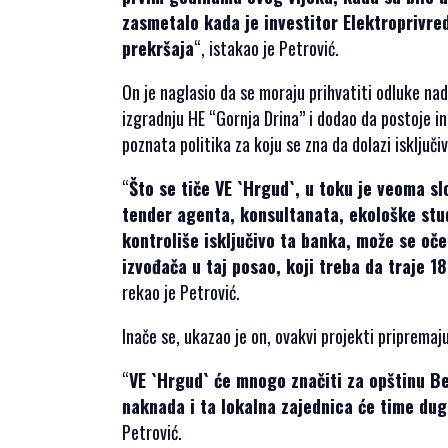
zasmetalo kada je investitor Elektroprivre
ZA
prekršaja
“, istakao je Petrović.
SAMIT
On je naglasio da se moraju prihvatiti odluke nad
izgradnju HE “Gornja Drina” i dodao da postoje in
poznata politika za koju se zna da dolazi isključ
SRPSKI JEZIK
“
Što se tiče VE `Hrgud`, u toku je veoma 
ENGLISH
tender agenta, konsultanata, ekološke stu
kontroliše isključivo ta banka, može se oč
izvođača u taj posao, koji treba da traje 
rekao je Petrović.
Inače se, ukazao je on, ovakvi projekti pripremaj
“
VE `Hrgud` će mnogo značiti za opštinu Be
naknada i ta lokalna zajednica će time dug
Petrović.