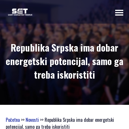
O NAMA
Republika Srpska ima dobar
UVODNA RIJEČ
energetski potencijal, samo ga
ORGANIZATORA
PROGRAMSKI
treba iskoristiti
ODBOR
OSNOVNI
PODACI
SAMIT 2023
SAMIT 2022
SAMIT 2021
Početna
>>
Novosti
>> Republika Srpska ima dobar energetski
SAMIT 2020
potencijal, samo ga treba iskoristiti