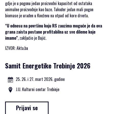
PRIJAVA
gdje je u pogonu jedan proizvodni kapacitet od ostataka
ZA
animalne proizvodnje kao baze. Također jedan mali pogon
SAMIT
biomase je urađen u Kneževu na otpad od kore drveta.
“U odnosu na površinu koju RS zauzima moguće je da ova
grana zaista postane profitabilna uz sve dileme koje
imamo”
, zaključio je Bajić.
SRPSKI JEZIK
IZVOR: Akta.ba
ENGLISH
Samit Energetike Trebinje 2026
25. 26. i 27. mart 2026. godine
J.U. Kulturni centar Trebinje
Prijavi se