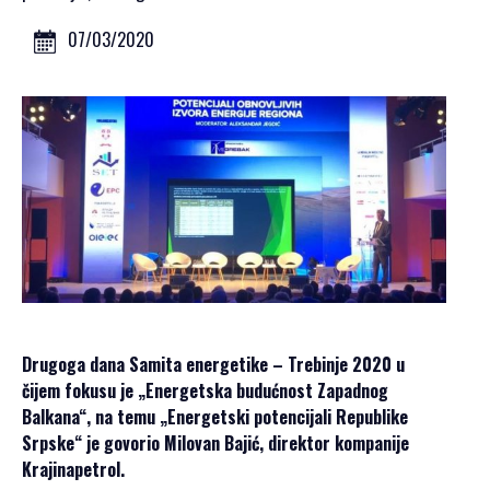
GALERIJA 2023
GALERIJA 2022
07/03/2020
GALERIJA 2021
GALERIJA 2020
PROGRAM
OPŠTE
INFORMACIJE
KAKO SE
REGISTROVATI
KAKO DOĆI
SMJEŠTAJ
Drugoga dana Samita energetike – Trebinje 2020 u
AKREDITACIJA
čijem fokusu je „Energetska budućnost Zapadnog
MEDIJA
Balkana“, na temu „Energetski potencijali Republike
VIZUALI ZA
Srpske“ je govorio Milovan Bajić, direktor kompanije
ŠTAMPU
Krajinapetrol.