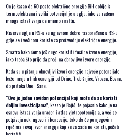
SPONZORSTVO
On je kazao da 60 posto električne energije BiH dobije iz
termoelektrana i veliki potencijal je u uglju, iako su rađena
POKROVITELJI I
mnoga istraživanja da imamo i naftu.
SPONZORI SET
Rezerve uglja u RS-u su uglavnom dobro raspoređene u RS-u
2026
gdje se i većinom koriste za proizvodnju električne energije.
POKROVITELJI I
SPONZORI SET
Smatra kako ćemo još dugo koristiti fosilne izvore energije,
2025
iako treba što prije da preći na obnovljive izvore energije.
POKROVITELJI I
SPONZORI SET
Kada su u pitanju obnovljivi izvori energije najveće potencijale
2024
kaže imaju u hidroenergiji od Drine, Trebišnjice, Vrbasa, Bosna,
do pritoka Une i Sane.
POKROVITELJI I
SPONZORI SET
“Ovo je jedan zavidan potencijal koji može da se koristi
2023
daljim investicijama”
, kazao je Bajić, te pojasnio kako je na
POKROVITELJI I
osnovu istraživanja urađen i atlas vjetropotencijala, a već se
SPONZORI SET
potpisuju neki ugovori i koncesije, tako da će po njegovim
2022
riječima i ovaj izvor energije koji se za sada ne koristi, početi
POKROVITELJI I
koristiti.