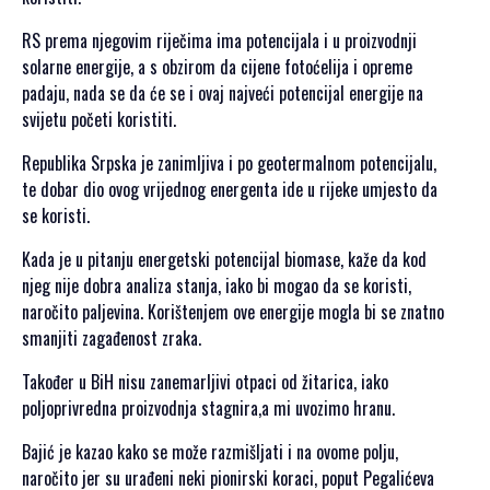
SPONZORI SET
2021
RS prema njegovim riječima ima potencijala i u proizvodnji
POKROVITELJI I
solarne energije, a s obzirom da cijene fotoćelija i opreme
SPONZORI SET
padaju, nada se da će se i ovaj najveći potencijal energije na
2020
svijetu početi koristiti.
PORTFOLIO SET
Republika Srpska je zanimljiva i po geotermalnom potencijalu,
te dobar dio ovog vrijednog energenta ide u rijeke umjesto da
DRUŠTVENI
se koristi.
DOGAĐAJI
Kada je u pitanju energetski potencijal biomase, kaže da kod
HERCEGOVAČKA
njeg nije dobra analiza stanja, iako bi mogao da se koristi,
VEČERA
naročito paljevina. Korištenjem ove energije mogla bi se znatno
AFTER PARTI
smanjiti zagađenost zraka.
IZLETI
Također u BiH nisu zanemarljivi otpaci od žitarica, iako
poljoprivredna proizvodnja stagnira,a mi uvozimo hranu.
NOVOSTI
Bajić je kazao kako se može razmišljati i na ovome polju,
KONTAKT
naročito jer su urađeni neki pionirski koraci, poput Pegalićeva