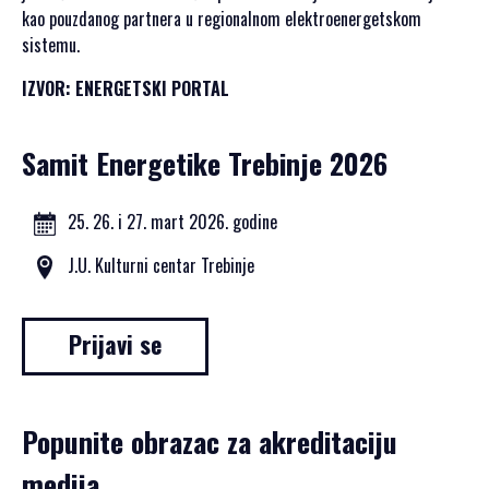
PRIJAVA
kao pouzdanog partnera u regionalnom elektroenergetskom
ZA
sistemu.
SAMIT
IZVOR: ENERGETSKI PORTAL
Samit Energetike Trebinje 2026
SRPSKI JEZIK
25. 26. i 27. mart 2026. godine
ENGLISH
J.U. Kulturni centar Trebinje
Prijavi se
Popunite obrazac za akreditaciju
medija