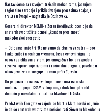
SPONZORI SET
Nastavićemo sa razvojem tržišnih mehanizama, jačanjem
2021
regionalne saradnje i priključivanjem procesima spajanja
POKROVITELJI I
tržišta u Evropi – naglasila je Božinovska.
SPONZORI SET
Generalni direktor MEMO-a Zoran Đorđijevski ocenio je da
2020
unutardnevno tržište donosi „konačnu preciznost“
PORTFOLIO SET
makedonskoj energetici.
DRUŠTVENI
– Od danas, naše tržište ne samo da planira za sutra – ono
DOGAĐAJI
funkcioniše i u realnom vremenu. Jasan cenovni signal je
osnova za efikasan sistem, jer omogućava bolju raspodelu
HERCEGOVAČKA
resursa, upravljanje rizicima i racionalna ulaganja, posebno u
VEČERA
obnovljive izvore energije – rekao je Đorđijevski.
AFTER PARTI
On je upozorio i na izazove koje donose novi evropski
IZLETI
mehanizmi, poput CBAM-a, koji mogu dodatno opteretiti
domaće proizvođače i uticati na likvidnost tržišta.
NOVOSTI
KONTAKT
Predstavnik Energetske zajednice Martin Martinovski ocijenio
je da će unutardnevnotržište pozicionirati Sjevernu Makedoniju