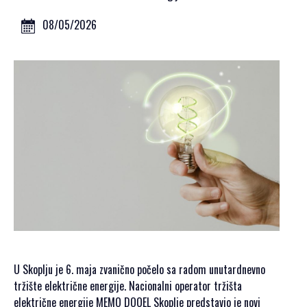
GALERIJA 2023
GALERIJA 2022
08/05/2026
GALERIJA 2021
GALERIJA 2020
PROGRAM
OPŠTE
INFORMACIJE
KAKO SE
REGISTROVATI
KAKO DOĆI
SMJEŠTAJ
AKREDITACIJA
MEDIJA
VIZUALI ZA
U Skoplju je 6. maja zvanično počelo sa radom unutardnevno
ŠTAMPU
tržište električne energije. Nacionalni operator tržišta
električne energije MEMO DOOEL Skoplje predstavio je novi