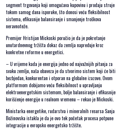
SPONZORSTVO
segment trgovanja koji omogućava kupovinu i prodaju struje
tokom samog dana isporuke, što donosi veću fleksibilnost
POKROVITELJI I
sistema, efikasnije balansiranje i smanjenje troškova
SPONZORI SET
neravnoteže.
2026
Premijer Hristijan Mickoski poručio je da je pokretanje
POKROVITELJI I
unutardnevnog tržišta dokaz da zemlja napreduje kroz
SPONZORI SET
konkretne reforme u energetici.
2025
POKROVITELJI I
– U vrijeme kada je energija jedno od najvažnijih pitanja za
SPONZORI SET
svaku zemlju, naša obaveza je da stvorimo sistem koji će biti
2024
bezbjedan, konkurentan i otporan na globalne izazove. Ovom
POKROVITELJI I
platformom dobijamo veću fleksibilnost u upravljanju
SPONZORI SET
elektroenergetskim sistemom, bolje balansiranje i efikasnije
2023
korišćenje energije u realnom vremenu – rekao je Mickoski.
POKROVITELJI I
Ministarka energetike, rudarstva i mineralnih resursa Sanja
SPONZORI SET
Božinovska istakla je da je ovo tek početak procesa potpune
2022
integracije u evropsko energetsko tržište.
POKROVITELJI I