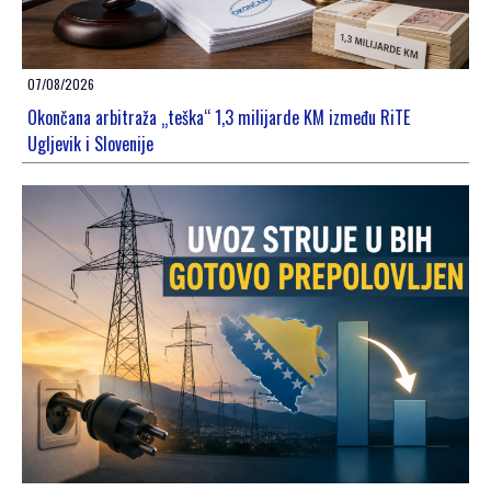
07/08/2026
Okončana arbitraža „teška“ 1,3 milijarde KM između RiTE
Ugljevik i Slovenije