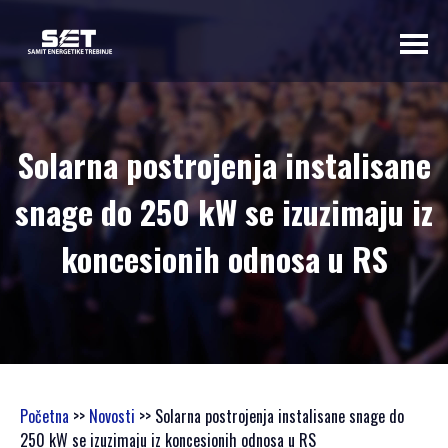
O NAMA
Solarna postrojenja instalisane
UVODNA RIJEČ
snage do 250 kW se izuzimaju iz
ORGANIZATORA
PROGRAMSKI
koncesionih odnosa u RS
ODBOR
OSNOVNI
PODACI
SAMIT 2023
SAMIT 2022
SAMIT 2021
Početna
>>
Novosti
>> Solarna postrojenja instalisane snage do
SAMIT 2020
250 kW se izuzimaju iz koncesionih odnosa u RS