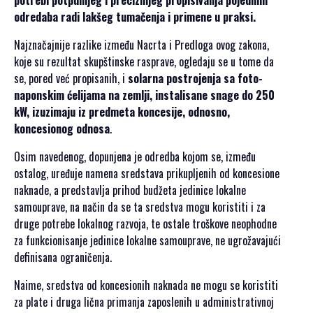
SPONZORSTVO
odredaba radi lakšeg tumačenja i primene u praksi.
POKROVITELJI I
Najznačajnije razlike između Nacrta i Predloga ovog zakona,
SPONZORI SET
koje su rezultat skupštinske rasprave, ogledaju se u tome da
2026
se, pored već propisanih, i
solarna postrojenja sa foto-
POKROVITELJI I
naponskim ćelijama na zemlji, instalisane snage do 250
SPONZORI SET
kW, izuzimaju iz predmeta koncesije, odnosno,
2025
koncesionog odnosa
.
POKROVITELJI I
Osim navedenog, dopunjena je odredba kojom se, između
SPONZORI SET
ostalog, uređuje namena sredstava prikupljenih od koncesione
2024
naknade, a predstavlja prihod budžeta jedinice lokalne
POKROVITELJI I
samouprave, na način da se ta sredstva mogu koristiti i za
SPONZORI SET
druge potrebe lokalnog razvoja, te ostale troškove neophodne
2023
za funkcionisanje jedinice lokalne samouprave, ne ugrožavajući
POKROVITELJI I
definisana ograničenja.
SPONZORI SET
2022
Naime, sredstva od koncesionih naknada ne mogu se koristiti
za plate i druga lična primanja zaposlenih u administrativnoj
POKROVITELJI I