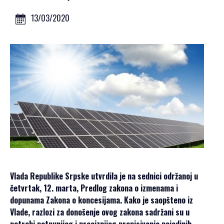
GALERIJA 2023
GALERIJA 2022
13/03/2020
GALERIJA 2021
GALERIJA 2020
PROGRAM
OPŠTE
INFORMACIJE
KAKO SE
REGISTROVATI
KAKO DOĆI
SMJEŠTAJ
AKREDITACIJA
Vlada Republike Srpske utvrdila je na sednici održanoj u
MEDIJA
četvrtak, 12. marta, Predlog zakona o izmenama i
VIZUALI ZA
dopunama Zakona o koncesijama. Kako je saopšteno iz
ŠTAMPU
Vlade, razlozi za donošenje ovog zakona sadržani su u
potrebi potpunijeg i preciznijeg propisivanja pojedinih