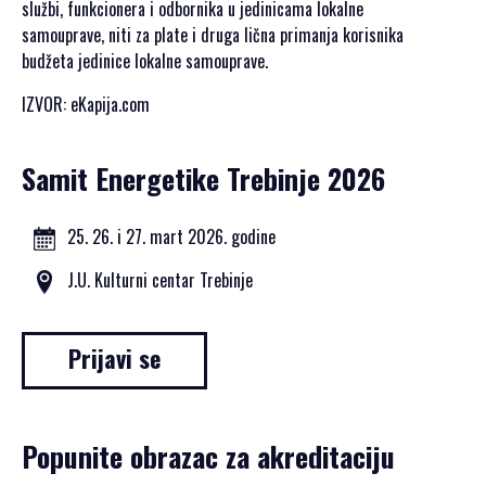
službi, funkcionera i odbornika u jedinicama lokalne
SPONZORI SET
samouprave, niti za plate i druga lična primanja korisnika
2021
budžeta jedinice lokalne samouprave.
POKROVITELJI I
SPONZORI SET
IZVOR: eKapija.com
2020
PORTFOLIO SET
Samit Energetike Trebinje 2026
DRUŠTVENI
DOGAĐAJI
25. 26. i 27. mart 2026. godine
HERCEGOVAČKA
J.U. Kulturni centar Trebinje
VEČERA
AFTER PARTI
Prijavi se
IZLETI
NOVOSTI
Popunite obrazac za akreditaciju
KONTAKT