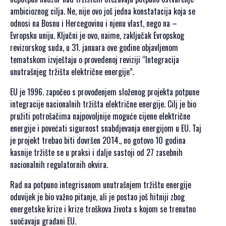
SPONZORSTVO
ambicioznog cilja. Ne, nije ovo još jedna konstatacija koja se
odnosi na Bosnu i Hercegovinu i njenu vlast, nego na –
POKROVITELJI I
Evropsku uniju. Ključni je ovo, naime, zaključak Evropskog
SPONZORI SET
revizorskog suda, u 31. januara ove godine objavljenom
2026
tematskom izvještaju o provedenoj reviziji “Integracija
POKROVITELJI I
unutrašnjeg tržišta električne energije”.
SPONZORI SET
EU je 1996. započeo s provođenjem složenog projekta potpune
2025
integracije nacionalnih tržišta električne energije. Cilj je bio
POKROVITELJI I
pružiti potrošačima najpovoljnije moguće cijene električne
SPONZORI SET
energije i povećati sigurnost snabdjevanja energijom u EU. Taj
2024
je projekt trebao biti dovršen 2014., no gotovo 10 godina
POKROVITELJI I
kasnije tržište se u praksi i dalje sastoji od 27 zasebnih
SPONZORI SET
nacionalnih regulatornih okvira.
2023
POKROVITELJI I
Rad na potpuno integrisanom unutrašnjem tržištu energije
SPONZORI SET
oduvijek je bio važno pitanje, ali je postao još hitniji zbog
2022
energetske krize i krize troškova života s kojom se trenutno
POKROVITELJI I
suočavaju građani EU.