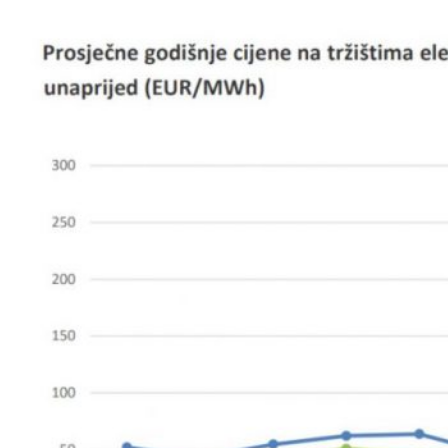
SPONZORI SET
2021
POKROVITELJI I
SPONZORI SET
2020
PORTFOLIO SET
DRUŠTVENI
DOGAĐAJI
HERCEGOVAČKA
VEČERA
AFTER PARTI
IZLETI
NOVOSTI
KONTAKT