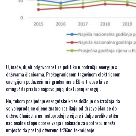
PRIJAVA
ZA
SAMIT
SRPSKI JEZIK
ENGLISH
U, inače, dijeli odgovornost za politiku u području energije s
državama članicama. Prekograničnom trgovinom električnom
energijom poduzećima i građanima u EU-u trebao bi se
omogućiti pristup najpovoljnijoj dostupnoj energiji.
No, tokom posljednje energetske krize došlo je do izražaja da
se veleprodajne cijene znatno razlikuju od države članice do
države članice, a na maloprodajne cijene i dalje uvelike utiču
nacionalne stope oporezivanja i naknade za upotrebu mreža,
umjesto da postoji otvoreno tržišno tekmičenje.