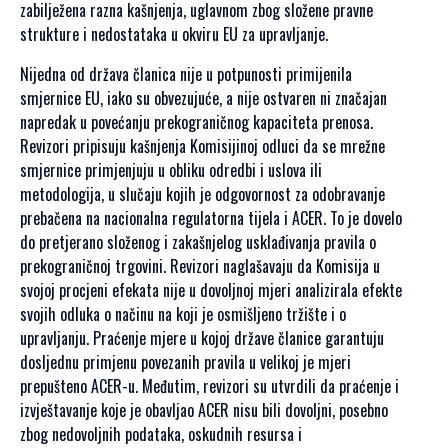
zabilježena razna kašnjenja, uglavnom zbog složene pravne
strukture i nedostataka u okviru EU za upravljanje.
Nijedna od država članica nije u potpunosti primijenila
smjernice EU, iako su obvezujuće, a nije ostvaren ni značajan
napredak u povećanju prekograničnog kapaciteta prenosa.
Revizori pripisuju kašnjenja Komisijinoj odluci da se mrežne
smjernice primjenjuju u obliku odredbi i uslova ili
metodologija, u slučaju kojih je odgovornost za odobravanje
prebačena na nacionalna regulatorna tijela i ACER. To je dovelo
do pretjerano složenog i zakašnjelog usklađivanja pravila o
prekograničnoj trgovini. Revizori naglašavaju da Komisija u
svojoj procjeni efekata nije u dovoljnoj mjeri analizirala efekte
svojih odluka o načinu na koji je osmišljeno tržište i o
upravljanju. Praćenje mjere u kojoj države članice garantuju
dosljednu primjenu povezanih pravila u velikoj je mjeri
prepušteno ACER-u. Međutim, revizori su utvrdili da praćenje i
izvještavanje koje je obavljao ACER nisu bili dovoljni, posebno
zbog nedovoljnih podataka, oskudnih resursa i