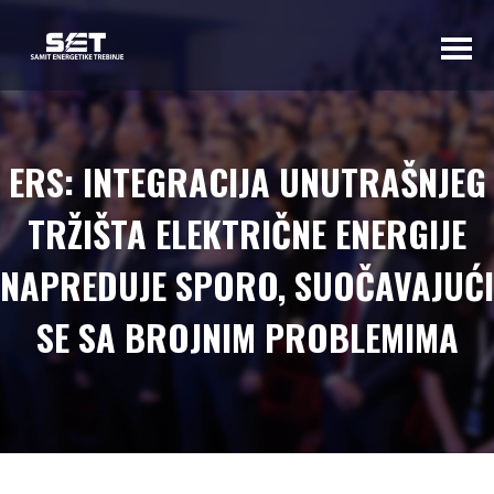
O NAMA
ERS: INTEGRACIJA UNUTRAŠNJEG
UVODNA RIJEČ
TRŽIŠTA ELEKTRIČNE ENERGIJE
ORGANIZATORA
PROGRAMSKI
NAPREDUJE SPORO, SUOČAVAJUĆI
ODBOR
SE SA BROJNIM PROBLEMIMA
OSNOVNI
PODACI
SAMIT 2023
SAMIT 2022
SAMIT 2021
SAMIT 2020