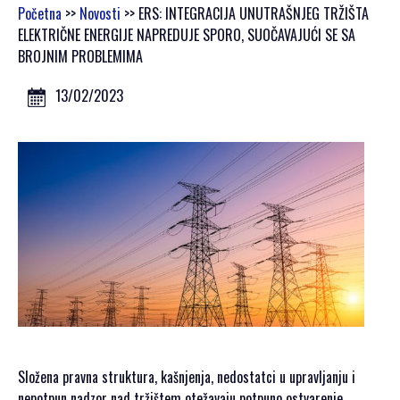
GALERIJA 2023
Početna
>>
Novosti
>> ERS: INTEGRACIJA UNUTRAŠNJEG TRŽIŠTA
GALERIJA 2022
ELEKTRIČNE ENERGIJE NAPREDUJE SPORO, SUOČAVAJUĆI SE SA
GALERIJA 2021
BROJNIM PROBLEMIMA
GALERIJA 2020
13/02/2023
PROGRAM
OPŠTE
INFORMACIJE
KAKO SE
REGISTROVATI
KAKO DOĆI
SMJEŠTAJ
AKREDITACIJA
MEDIJA
VIZUALI ZA
ŠTAMPU
Složena pravna struktura, kašnjenja, nedostatci u upravljanju i
nepotpun nadzor nad tržištem otežavaju potpuno ostvarenje