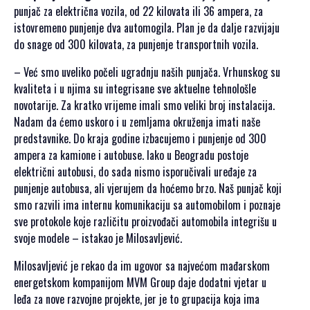
punjač za električna vozila, od 22 kilovata ili 36 ampera, za
istovremeno punjenje dva automogila. Plan je da dalje razvijaju
do snage od 300 kilovata, za punjenje transportnih vozila.
– Već smo uveliko počeli ugradnju naših punjača. Vrhunskog su
kvaliteta i u njima su integrisane sve aktuelne tehnološle
novotarije. Za kratko vrijeme imali smo veliki broj instalacija.
Nadam da ćemo uskoro i u zemljama okruženja imati naše
predstavnike. Do kraja godine izbacujemo i punjenje od 300
ampera za kamione i autobuse. Iako u Beogradu postoje
električni autobusi, do sada nismo isporučivali uređaje za
punjenje autobusa, ali vjerujem da hoćemo brzo. Naš punjač koji
smo razvili ima internu komunikaciju sa automobilom i poznaje
sve protokole koje različitu proizvođači automobila integrišu u
svoje modele – istakao je Milosavljević.
Milosavljević je rekao da im ugovor sa najvećom mađarskom
energetskom kompanijom MVM Group daje dodatni vjetar u
leđa za nove razvojne projekte, jer je to grupacija koja ima