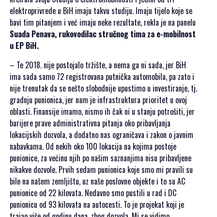
elektroprivrede u BiH imaju takvu studiju. Imaju tijelo koje se
bavi tim pitanjem i već imaju neke rezultate, rekla je na panelu
Suada Penava, rukovodilac stručnog tima za e-mobilnost
u EP BiH.
– Te 2018. nije postojalo tržište, a nema ga ni sada, jer BiH
ima sada samo 72 registrovana putnička automobila, pa zato i
nije trenutak da se nešto slobodnije upustimo u investiranje, tj.
gradnju punionica, jer nam je infrastruktura prioritet u ovoj
oblasti. Finansije imamo, nismo ih čak ni u stanju potrošiti, jer
barijere prave administrativna pitanja oko pribavljanja
lokacijskih dozvola, a dodatno nas ograničava i zakon o javnim
nabavkama. Od nekih oko 100 lokacija na kojima postoje
punionice, za većinu njih po našim saznanjima nisu pribavljene
nikakve dozvole. Prvih sedam punionica koje smo mi pravili su
bile na našem zemljištu, uz naše poslovne objekte i to su AC
punionice od 22 kilovata. Nedavno smo pustili u rad i DC
punionicu od 93 kilovata na autocesti. To je projekat koji je
trajao više od godinu dana, zbog dozvola. Mi se vidimo