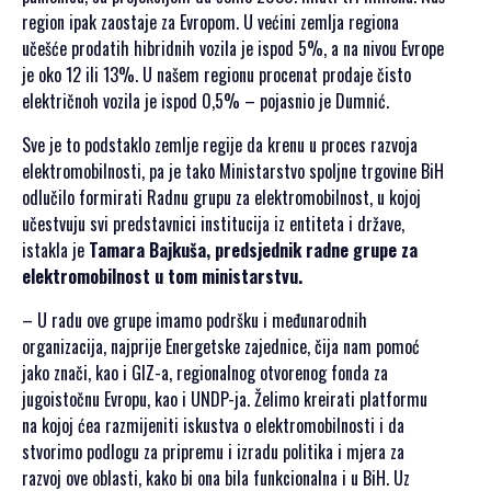
SPONZORI SET
region ipak zaostaje za Evropom. U većini zemlja regiona
2021
učešće prodatih hibridnih vozila je ispod 5%, a na nivou Evrope
POKROVITELJI I
je oko 12 ili 13%. U našem regionu procenat prodaje čisto
SPONZORI SET
električnoh vozila je ispod 0,5% – pojasnio je Dumnić.
2020
Sve je to podstaklo zemlje regije da krenu u proces razvoja
PORTFOLIO SET
elektromobilnosti, pa je tako Ministarstvo spoljne trgovine BiH
odlučilo formirati Radnu grupu za elektromobilnost, u kojoj
DRUŠTVENI
učestvuju svi predstavnici institucija iz entiteta i države,
DOGAĐAJI
istakla je
Tamara Bajkuša, predsjednik radne grupe za
elektromobilnost u tom ministarstvu.
HERCEGOVAČKA
VEČERA
– U radu ove grupe imamo podršku i međunarodnih
AFTER PARTI
organizacija, najprije Energetske zajednice, čija nam pomoć
IZLETI
jako znači, kao i GIZ-a, regionalnog otvorenog fonda za
jugoistočnu Evropu, kao i UNDP-ja. Želimo kreirati platformu
NOVOSTI
na kojoj ćea razmijeniti iskustva o elektromobilnosti i da
stvorimo podlogu za pripremu i izradu politika i mjera za
KONTAKT
razvoj ove oblasti, kako bi ona bila funkcionalna i u BiH. Uz