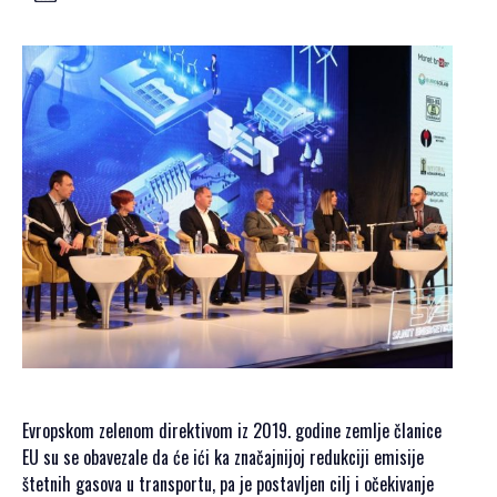
GALERIJA 2023
GALERIJA 2022
GALERIJA 2021
GALERIJA 2020
PROGRAM
OPŠTE
INFORMACIJE
KAKO SE
REGISTROVATI
KAKO DOĆI
SMJEŠTAJ
AKREDITACIJA
MEDIJA
Evropskom zelenom direktivom iz 2019. godine zemlje članice
VIZUALI ZA
EU su se obavezale da će ići ka značajnijoj redukciji emisije
ŠTAMPU
štetnih gasova u transportu, pa je postavljen cilj i očekivanje