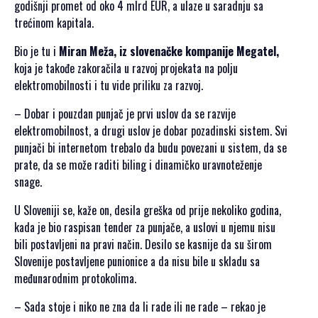
godišnji promet od oko 4 mlrd EUR, a ulaze u saradnju sa
trećinom kapitala.
Bio je tu i
Miran Meža, iz slovenačke kompanije Megatel,
koja je takođe zakoračila u razvoj projekata na polju
elektromobilnosti i tu vide priliku za razvoj.
– Dobar i pouzdan punjač je prvi uslov da se razvije
elektromobilnost, a drugi uslov je dobar pozadinski sistem. Svi
punjači bi internetom trebalo da budu povezani u sistem, da se
prate, da se može raditi biling i dinamičko uravnoteženje
snage.
U Sloveniji se, kaže on, desila greška od prije nekoliko godina,
kada je bio raspisan tender za punjače, a uslovi u njemu nisu
bili postavljeni na pravi način. Desilo se kasnije da su širom
Slovenije postavljene punionice a da nisu bile u skladu sa
međunarodnim protokolima.
– Sada stoje i niko ne zna da li rade ili ne rade – rekao je