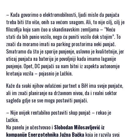
– Kada govorimo o elektromobilnosti, ljudi misle da punjača
treba biti što više, onih sa većom snagom. Ali, to nije cilj, cilj je
filozofija koju sam čuo u skandinavskim zemljama – “Neću
stati da bih punio vozilo, nego ću puniti vozilo dok stojim”. To
znači da moramo imati na parking prostorima neki punjač.
Smatramo da što je sporije punjenje, uslovno je kvalitetnije, jer
uticaj punjača na bateriju je povoljniji kada imamo laganije
punjenje. Opet, DC punjači su nam bitni iz aspekta autonomje
kretanja vozila – pojasnio je Lučkin.
Kaže da svaki njihov ovlašćeni partnet u BiH ima svoje punjače,
ali im znači planiranje na državnom nivou, da i realni sektor
sagleda gdje se sve mogu postaviti punjači.
– Nije uvijek rentabilno postaviti skup punjač – rekao je
Lučkin.
Na panelu je učestvovao i
Slobodan Milosavljević iz
kompanije Energotehnika Južna Bačka
koja je razvila svoj