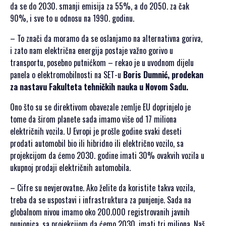
da se do 2030. smanji emisija za 55%, a do 2050. za čak
SPONZORSTVO
90%, i sve to u odnosu na 1990. godinu.
POKROVITELJI I
– To znači da moramo da se oslanjamo na alternativna goriva,
SPONZORI SET
i zato nam električna energija postaje važno gorivo u
2026
transportu, posebno putnićkom – rekao je u uvodnom dijelu
POKROVITELJI I
panela o elektromobilnosti na SET-u
Boris Dumnić, prodekan
SPONZORI SET
za nastavu Fakulteta tehničkih nauka u Novom Sadu.
2025
POKROVITELJI I
Ono što su se direktivom obavezale zemlje EU doprinjelo je
SPONZORI SET
tome da širom planete sada imamo više od 17 miliona
2024
električnih vozila. U Evropi je prošle godine svaki deseti
prodati automobil bio ili hibridno ili električno vozilo, sa
POKROVITELJI I
projekcijom da ćemo 2030. godine imati 30% ovakvih vozila u
SPONZORI SET
ukupnoj prodaji električnih automobila.
2023
POKROVITELJI I
– Cifre su nevjerovatne. Ako želite da koristite takva vozila,
SPONZORI SET
treba da se uspostavi i infrastruktura za punjenje. Sada na
2022
globalnom nivou imamo oko 200.000 registrovanih javnih
POKROVITELJI I
punionica, sa projekcijom da ćemo 2030. imati tri miliona. Naš