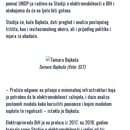
PRIJAVA
pomoć UNDP-ja radimo na Studiji o elektromobilnosti u BIH i
ZA
očekujemo da će na ljeto biti gotova.
SAMIT
Studija će, kaže Bajkuša, dati pregled i analizu postojećeg
tržišta, kao i insitucionalnog okvira, ali i prijedlog politika i
mjera za ubuduće.
SRPSKI JEZIK
ENGLISH
Tamara Bajkuša (Foto: SET)
– Pružiće odgovor na pitanje o minimalnoj infrastrukturi koja
ja potrebna da bi elektromobilnost zaživjela, i daće analizu
poslovnih modela kako korisititi punionice i kojim modelom
naplate to regulisati – istakla je Bajkuša.
Elektroprivreda BiH je na prelazu iz 2017. na 2018. godinu
kreirala svoju Studiju o elektromobilnosti i jedini od tri