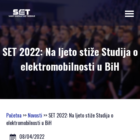
O NAMA
SET 2022: Na ljeto stiže Studija o
UVODNA RIJEČ
elektromobilnosti u BiH
ORGANIZATORA
PROGRAMSKI
ODBOR
OSNOVNI
PODACI
SAMIT 2023
Početna
>>
Novosti
>> SET 2022: Na ljeto stiže Studija o
SAMIT 2022
elektromobilnosti u BiH
SAMIT 2021
SAMIT 2020
08/04/2022