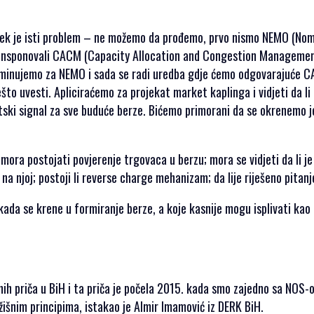
ijek je isti problem – ne možemo da prođemo, prvo nismo NEMO (No
transponovali CACM (Capacity Allocation and Congestion Manageme
 nominujemo za NEMO i sada se radi uredba gdje ćemo odgovarajuće 
što uvesti. Apliciraćemo za projekat market kaplinga i vidjeti da li
matski signal za sve buduće berze. Bićemo primorani da se okrenemo j
mora postojati povjerenje trgovaca u berzu; mora se vidjeti da li je 
 na njoj; postoji li reverse charge mehanizam; da lije riješeno pitan
 kada se krene u formiranje berze, a koje kasnije mogu isplivati kao
šnih priča u BiH i ta priča je počela 2015. kada smo zajedno sa NOS-
žišnim principima, istakao je Almir Imamović iz DERK BiH.