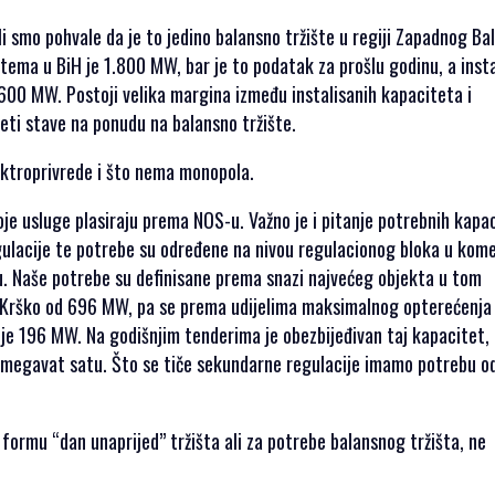
li smo pohvale da je to jedino balansno tržište u regiji Zapadnog Ba
ma u BiH je 1.800 MW, bar je to podatak za prošlu godinu, a insta
.600 MW. Postoji velika margina između instalisanih kapaciteta i
eti stave na ponudu na balansno tržište.
lektroprivrede i što nema monopola.
oje usluge plasiraju prema NOS-u. Važno je i pitanje potrebnih kapa
egulacije te potrebe su određene na nivou regulacionog bloka u kome
iju. Naše potrebe su definisane prema snazi najvećeg objekta u tom
a Krško od 696 MW, pa se prema udijelima maksimalnog opterećenja 
 je 196 MW. Na godišnjim tenderima je obezbijeđivan taj kapacitet,
po megavat satu. Što se tiče sekundarne regulacije imamo potrebu o
 formu “dan unaprijed” tržišta ali za potrebe balansnog tržišta, ne