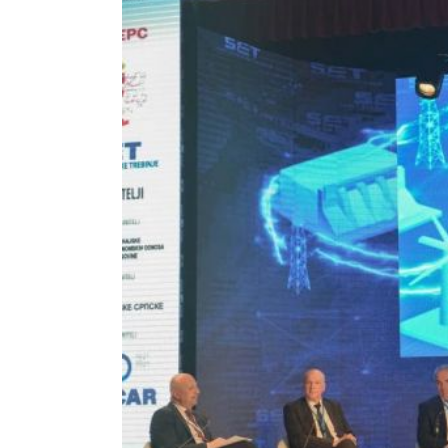
GALERIJA 2023
GALERIJA 2022
GALERIJA 2021
GALERIJA 2020
PROGRAM
OPŠTE
INFORMACIJE
KAKO SE
REGISTROVATI
KAKO DOĆI
SMJEŠTAJ
AKREDITACIJA
MEDIJA
VIZUALI ZA
ŠTAMPU