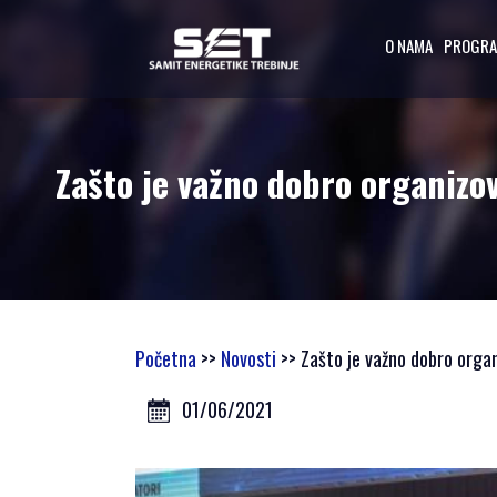
O NAMA
PROGR
O NAMA
Zašto je važno dobro organizov
UVODNA RIJEČ
ORGANIZATORA
PROGRAMSKI
ODBOR
OSNOVNI
PODACI
Početna
>>
Novosti
>> Zašto je važno dobro organi
SAMIT 2023
01/06/2021
SAMIT 2022
SAMIT 2021
SAMIT 2020