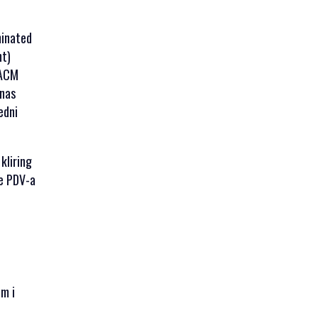
minated
nt)
CACM
 nas
edni
kliring
je PDV-a
om i