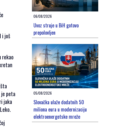
će
06/08/2026
Uvoz struje u BiH gotovo
prepolovljen
 i još
u rekao
kretan
išta
 je peta
05/08/2026
ri jaka
Slovačka ulaže dodatnih 50
 Leko.
miliona eura u modernizaciju
elektroenergetske mreže
ćoj