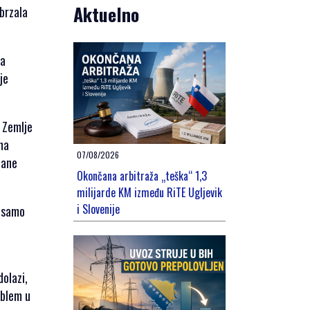
Aktuelno
ubrzala
va
je
 Zemlje
na
07/08/2026
cane
Okončana arbitraža „teška“ 1,3
milijarde KM između RiTE Ugljevik
i Slovenije
e samo
.
olazi,
oblem u