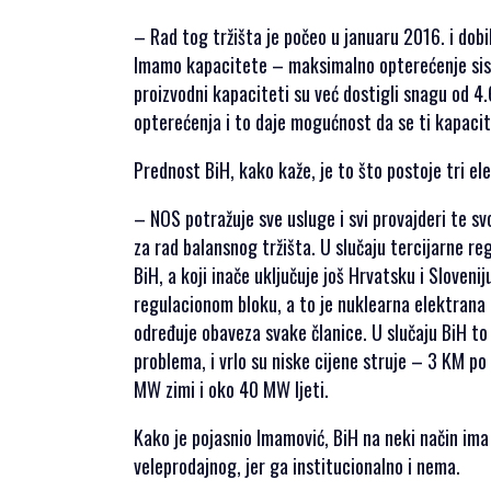
– Rad tog tržišta je počeo u januaru 2016. i dobi
Imamo kapacitete – maksimalno opterećenje siste
proizvodni kapaciteti su već dostigli snagu od 4
opterećenja i to daje mogućnost da se ti kapacit
Prednost BiH, kako kaže, je to što postoje tri e
– NOS potražuje sve usluge i svi provajderi te sv
za rad balansnog tržišta. U slučaju tercijarne r
BiH, a koji inače uključuje još Hrvatsku i Sloven
regulacionom bloku, a to je nuklearna elektran
određuje obaveza svake članice. U slučaju BiH to
problema, i vrlo su niske cijene struje – 3 KM 
MW zimi i oko 40 MW ljeti.
Kako je pojasnio Imamović, BiH na neki način ima
veleprodajnog, jer ga institucionalno i nema.