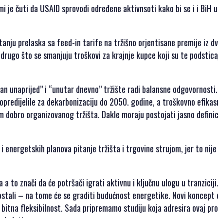
mi je čuti da USAID sprovodi određene aktivnsoti kako bi se i i BiH 
anju prelaska sa feed-in tarife na tržišno orjentisane premije iz d
i drugo što se smanjuju troškovi za krajnje kupce koji su te podstica
n unaprijed” i “unutar dnevno” tržište radi balansne odgovornosti.
 opredijelile za dekarbonizaciju do 2050. godine, a troškovno efikas
m dobro organizovanog tržišta. Dakle moraju postojati jasno defini
 i energetskih planova pitanje tržišta i trgovine strujom, jer to nij
a to znači da će potršači igrati aktivnu i ključnu ulogu u tranziciji
stali – na tome će se graditi budućnost energetike. Novi koncept d
je bitna fleksibilnost. Sada pripremamo studiju koja adresira ovaj pr