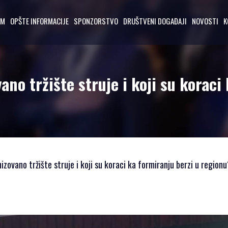
AM
OPŠTE INFORMACIJE
SPONZORSTVO
DRUŠTVENI DOGAĐAJI
NOVOSTI
K
ano tržište struje i koji su koraci
zovano tržište struje i koji su koraci ka formiranju berzi u region