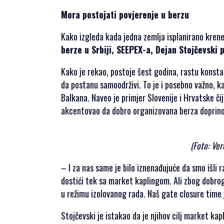
Mora postojati povjerenje u berzu
Kako izgleda kada jedna zemlja isplanirano krene
berze u Srbiji, SEEPEX-a, Dejan Stojčevski 
Kako je rekao, postoje šest godina, rastu konsta
da postanu samoodrživi. To je i posebno važno, k
Balkana. Naveo je primjer Slovenije i Hrvatske čij
akcentovao da dobro organizovana berza doprinos
(Foto: Ve
– I za nas same je bilo iznenađujuće da smo išli 
dostići tek sa market kaplingom. Ali zbog dobrog 
u režimu izolovanog rada. Naš gate closure time 
Stojčevski je istakao da je njihov cilj market ka