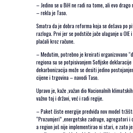
SPONZORI SET
– Jedino se u BiH ne radi na tome, ali evo drago 
2021
– rekla je Taso.
POKROVITELJI I
SPONZORI SET
Smatra da je dobra reforma koja se dešava po pit
2020
razloga. Prvi jer se podstiče jače ulaganje u OIE 
PORTFOLIO SET
plaćali kroz račune.
DRUŠTVENI
– Međutim, potrebno je kreirati organizovano “da
DOGAĐAJI
regiona su se potpisivanjem Sofijske deklaracije
dekarbonizacija može se desiti jedino postojanje
HERCEGOVAČKA
cijene i trgovina – navodi Taso.
VEČERA
AFTER PARTI
Upravo je, kaže ,važan dio Nacionalnih klimatskih
IZLETI
važno toj i državi, već i radi regije.
NOVOSTI
– Paket čiste energije predviđa nov model tržišta 
“Prozumjeri” ,energetske zadruge, agregatori i o
KONTAKT
a region još nije implementirao ni stari, e zato 
PRIJAVA