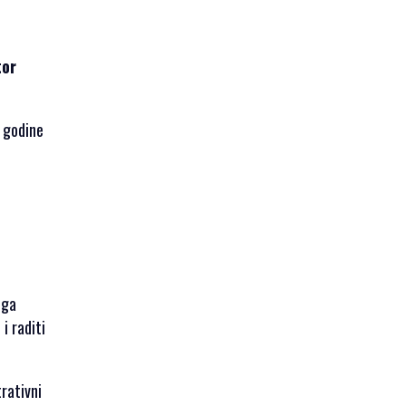
tor
i godine
 ga
i raditi
trativni