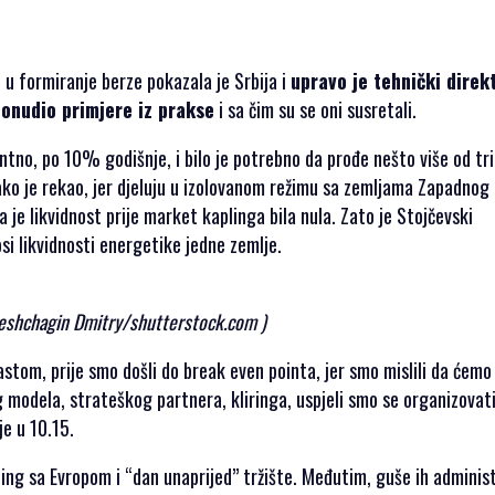
 u formiranje berze pokazala je Srbija i
upravo je tehnički direk
ponudio primjere iz prakse
i sa čim su se oni susretali.
ntno, po 10% godišnje, i bilo je potrebno da prođe nešto više od tr
ako je rekao, jer djeluju u izolovanom režimu sa zemljama Zapadnog
a je likvidnost prije market kaplinga bila nula. Zato je Stojčevski
i likvidnosti energetike jedne zemlje.
reshchagin Dmitry/shutterstock.com )
rastom, prije smo došli do break even pointa, jer smo mislili da ćemo
modela, strateškog partnera, kliringa, uspjeli smo se organizovati 
je u 10.15.
pling sa Evropom i “dan unaprijed” tržište. Međutim, guše ih adminis