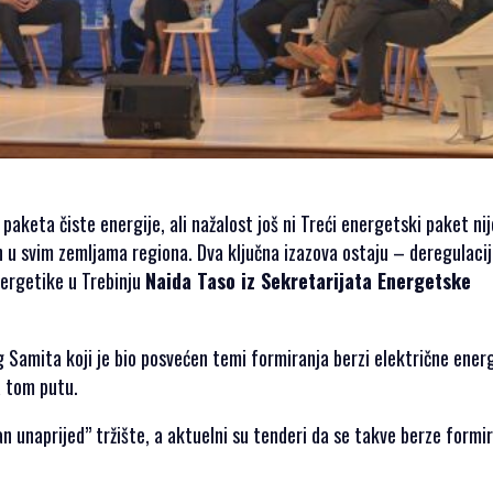
aketa čiste energije, ali nažalost još ni Treći energetski paket nij
 u svim zemljama regiona. Dva ključna izazova ostaju – deregulacij
nergetike u Trebinju
Naida Taso iz Sekretarijata Energetske
 Samita koji je bio posvećen temi formiranja berzi električne energ
a tom putu.
n unaprijed” tržište, a aktuelni su tenderi da se takve berze formir