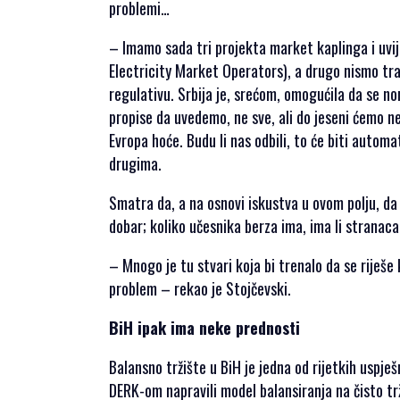
problemi…
– Imamo sada tri projekta market kaplinga i uv
Electricity Market Operators), a drugo nismo 
regulativu. Srbija je, srećom, omogućila da se
propise da uvedemo, ne sve, ali do jeseni ćemo ne
Evropa hoće. Budu li nas odbili, to će biti auto
drugima.
Smatra da, a na osnovi iskustva u ovom polju, da 
dobar; koliko učesnika berza ima, ima li stranaca
– Mnogo je tu stvari koja bi trenalo da se riješe
problem – rekao je Stojčevski.
BiH ipak ima neke prednosti
Balansno tržište u BiH je jedna od rijetkih uspje
DERK-om napravili model balansiranja na čisto tr