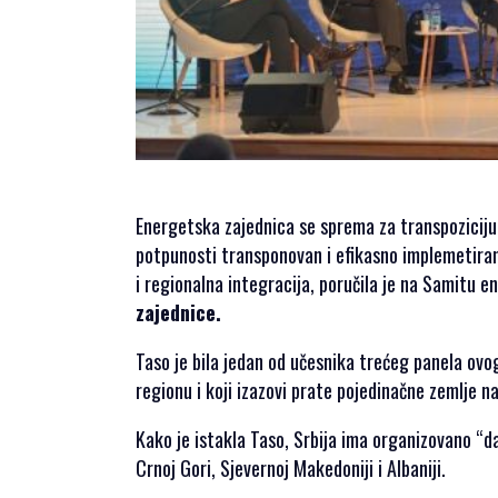
SPONZORSTVO
POKROVITELJI I
SPONZORI SET
2026
POKROVITELJI I
SPONZORI SET
2025
Energetska zajednica se sprema za transpoziciju p
POKROVITELJI I
potpunosti transponovan i efikasno implemetiran
SPONZORI SET
i regionalna integracija, poručila je na Samitu e
2024
zajednice.
POKROVITELJI I
SPONZORI SET
Taso je bila jedan od učesnika trećeg panela ovog
2023
regionu i koji izazovi prate pojedinačne zemlje n
POKROVITELJI I
SPONZORI SET
Kako je istakla Taso, Srbija ima organizovano “da
2022
Crnoj Gori, Sjevernoj Makedoniji i Albaniji.
POKROVITELJI I