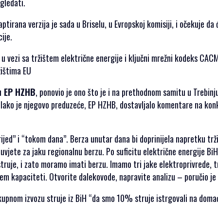
zgledati.
tirana verzija je sada u Briselu, u Evropskoj komisiji, i očekuje da 
ije.
 u vezi sa tržištem električne energije i ključni mrežni kodeks CACM
žištima EU
 u EP HZHB
, ponovio je ono što je i na prethodnom samitu u Trebinj
. Iako je njegovo preduzeće, EP HZHB, dostavljalo komentare na kon
ijed” i “tokom dana”. Berza unutar dana bi doprinijela napretku trž
e uvjete za jaku regionalnu berzu. Po suficitu električne energije BiH
struje, i zato moramo imati berzu. Imamo tri jake elektroprivrede, t
em kapaciteti. Otvorite dalekovode, napravite analizu – poručio je
okupnom izvozu struje iz BiH “da smo 10% struje istrgovali na doma