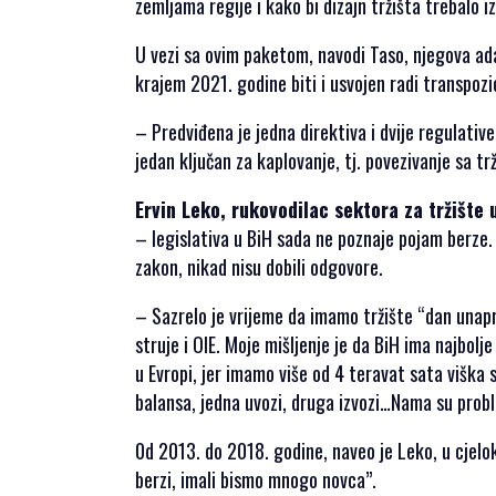
zemljama regije i kako bi dizajn tržišta trebalo i
ZA
U vezi sa ovim paketom, navodi Taso, njegova adap
SAMIT
krajem 2021. godine biti i usvojen radi transpozic
– Predviđena je jedna direktiva i dvije regulative
jedan ključan za kaplovanje, tj. povezivanje sa tr
SRPSKI JEZIK
Ervin Leko, rukovodilac sektora za tržište
ENGLISH
– legislativa u BiH sada ne poznaje pojam berze
zakon, nikad nisu dobili odgovore.
– Sazrelo je vrijeme da imamo tržište “dan unapr
struje i OIE. Moje mišljenje je da BiH ima najbolj
u Evropi, jer imamo više od 4 teravat sata viška 
balansa, jedna uvozi, druga izvozi…Nama su probl
0d 2013. do 2018. godine, naveo je Leko, u cjel
berzi, imali bismo mnogo novca”.