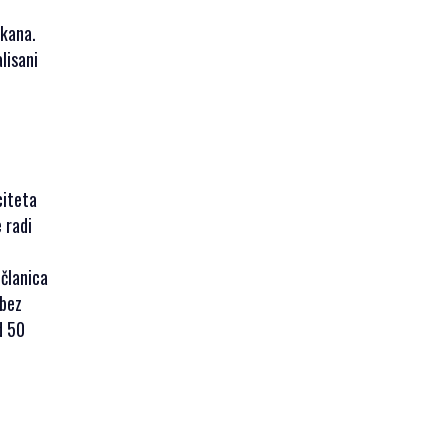
lkana.
lisani
citeta
 radi
članica
 bez
d 50