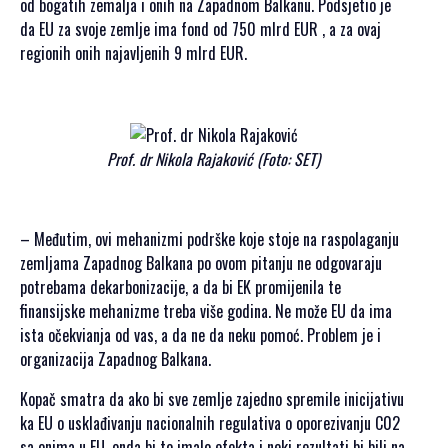
od bogatih zemalja i onih na Zapadnom Balkanu. Podsjetio je
da EU za svoje zemlje ima fond od 750 mlrd EUR , a za ovaj
regionih onih najavljenih 9 mlrd EUR.
Prof. dr Nikola Rajaković (Foto: SET)
– Međutim, ovi mehanizmi podrške koje stoje na raspolaganju
zemljama Zapadnog Balkana po ovom pitanju ne odgovaraju
potrebama dekarbonizacije, a da bi EK promijenila te
finansijske mehanizme treba više godina. Ne može EU da ima
ista očekvianja od vas, a da ne da neku pomoć. Problem je i
organizacija Zapadnog Balkana.
Kopač smatra da ako bi sve zemlje zajedno spremile inicijativu
ka EU o usklađivanju nacionalnih regulativa o oporezivanju C02
sa onima u EU, onda bi to imalo efekta i neki rezultati bi bili na