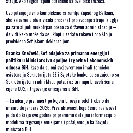
struje. Ako region ispuni određene uslove, biće izuzeća.
SPONZORI SET
2021
Ovo pitanje je vrlo kompleksno za zemlje Zapadnog Balkana,
POKROVITELJI I
ako se uzme u obzir visoki procenat proizvodnje struje iz uglja,
SPONZORI SET
pa zato slijedi mukotrpan posao za državnu administraciju –
2020
da vidi kako može da se uklopi u zadate rokove i ono što je
PORTFOLIO SET
predviđeno Sofijskom deklaracijom
Branka Knežević, šef odsjeka za primarnu energiju i
DRUŠTVENI
politiku u Ministarstvu spoljne trgovine i ekonomskih
DOGAĐAJI
odnosa BiH,
kaže da su oni svojevremeno imali tehničku
asistenciju Sekretarijata EZ i Svjetske banke, pa su zajedno sa
HERCEGOVAČKA
Sekretarijatom radili Mapu puta, i uz tu mapu bi uveli šemu
VEČERA
cijene C02, i trgovanje emisijama u BiH.
AFTER PARTI
IZLETI
– Izrađen je prvi nacrt po kojem bi ovaj model trebalo da
imamo do januara 2026. Prva aktivnost koju ćemo realizovati
NOVOSTI
je da do kraja ove godine pripremimo detaljnu informaciju o
modelima trgovanja emisijama i pošaljemo je ka Savjetu
KONTAKT
ministara BiH.