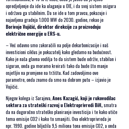
opredjeljenje da ide ka ulaganju u OIE, i da svoj sistem osigura
i održava ga stabilnim. Da se ide u tom pravcu, pokazuje i
najavljena gradnja 1.000 MW do 2030. godine, rekao je
Borivoje Vujičić, direktor direkcije za proizvodnju
električne energije u ERS-u.
– Već odavno smo zakoračili na polje dekarbonizacije i naš
investicioni ciklus je pokazatelj kako gledamo na budućnost.
Kako je naša glavna vodilja to da sistem bude održiv, stabilan i
siguran, onda ga moramo kreirati tako da bude što manje
osjetljiv na promjene na tržištu. Kad zadovoljimo ove
parametre, onda znamo da smo na dobrom putu – izjavio je
Vujičić.
Njegov kolega iz Sarajeva,
Anes Kazagić, koji je rukovodilac
sektora za strateški razvoj u Elektroprivredi BiH,
smatra
da na dugoročno strateško planiranje investicija i te kako utiče
tema emisije C02 i kako to smanjiti. Ova elektroprivreda je
npr. 1990. godine bilježila 9,5 miliona tona emisije C02, a onda