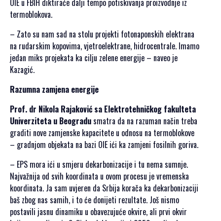
OIE u FBIH diktiraće dalji tempo potiskivanja proizvodnje iz
termoblokova.
– Zato su nam sad na stolu projekti fotonaponskih elektrana
na rudarskim kopovima, vjetroelektrane, hidrocentrale. Imamo
jedan miks projekata ka cilju zelene energije – naveo je
Kazagić.
Razumna zamjena energije
Prof. dr Nikola Rajaković sa Elektrotehničkog fakulteta
Univerziteta u Beogradu
smatra da na razuman način treba
graditi nove zamjenske kapacitete u odnosu na termoblokove
– gradnjom objekata na bazi OIE ići ka zamjeni fosilnih goriva.
– EPS mora ići u smjeru dekarbonizacije i tu nema sumnje.
Najvažnija od svih koordinata u ovom procesu je vremenska
koordinata. Ja sam uvjeren da Srbija korača ka dekarbonizaciji
baš zbog nas samih, i to će donijeti rezultate. Još nismo
postavili jasnu dinamiku u obavezujuće okvire, ali prvi okvir