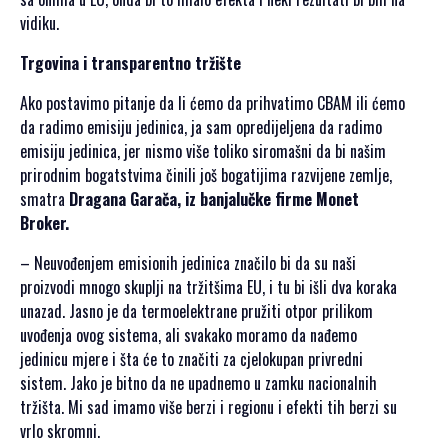
vidiku.
Trgovina i transparentno tržište
Ako postavimo pitanje da li ćemo da prihvatimo CBAM ili ćemo
da radimo emisiju jedinica, ja sam opredijeljena da radimo
emisiju jedinica, jer nismo više toliko siromašni da bi našim
prirodnim bogatstvima činili još bogatijima razvijene zemlje,
smatra
Dragana Garača, iz banjalučke firme Monet
Broker.
– Neuvođenjem emisionih jedinica značilo bi da su naši
proizvodi mnogo skuplji na tržitšima EU, i tu bi išli dva koraka
unazad. Jasno je da termoelektrane pružiti otpor prilikom
uvođenja ovog sistema, ali svakako moramo da nađemo
jedinicu mjere i šta će to značiti za cjelokupan privredni
sistem. Jako je bitno da ne upadnemo u zamku nacionalnih
tržišta. Mi sad imamo više berzi i regionu i efekti tih berzi su
vrlo skromni.