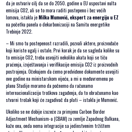
da je ostvariv cilj da se do 2050. godine u EU uspostavi nulta
SPONZORSTVO
emisija C02, ali se to mora raditi postepeno i bez većih
lomova, istakla je
Milka Mumović, ekspert za energiju u EZ
POKROVITELJI I
na početku panela o dekarbonizaciji na Samitu energetike
SPONZORI SET
Trebinje 2022.
2026
POKROVITELJI I
– Mi smo tu postepenost razradili, pozvali aktere, proizvođače
SPONZORI SET
koji koriste ugalj i ostale. Prvi korak je da se sagleda kolike su
2025
to emisije C02, treba usvojiti nekoliko akata koji se tiču
POKROVITELJI I
praćenja, izvještavanja i verifikacije emisija C02 iz proizvodnih
SPONZORI SET
postrojenja. Očekujem da ćemo predviđene dokumente usvojiti
2024
ove godine na ministarskom vijeću, a mi u međuvremenu po
POKROVITELJI I
planu Studije moramo da počnemo da računamo
SPONZORI SET
internacionalizaciju troškova zagađenja, da to obračunamo kao
2023
stvarni trošak koji će zagađivač da plati – istakla je Mumović.
POKROVITELJI I
Ukoliko se ne dobije izuzeće za primjenu Carbon Border
SPONZORI SET
Adjustment Mechanism-a (CBAM) za zemlje Zapadnog Balkana,
2022
kaže ona, onda nema integracije sa jedinstvenim tržištem
POKROVITELJI I