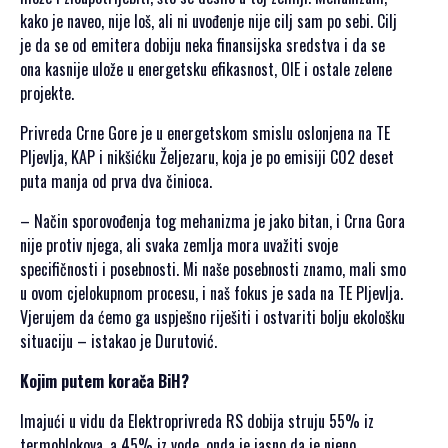
kako je naveo, nije loš, ali ni uvođenje nije cilj sam po sebi. Cilj
je da se od emitera dobiju neka finansijska sredstva i da se
ona kasnije ulože u energetsku efikasnost, OIE i ostale zelene
projekte.
Privreda Crne Gore je u energetskom smislu oslonjena na TE
Pljevlja, KAP i nikšićku Željezaru, koja je po emisiji C02 deset
puta manja od prva dva činioca.
– Način sporovođenja tog mehanizma je jako bitan, i Crna Gora
nije protiv njega, ali svaka zemlja mora uvažiti svoje
specifičnosti i posebnosti. Mi naše posebnosti znamo, mali smo
u ovom cjelokupnom procesu, i naš fokus je sada na TE Pljevlja.
Vjerujem da ćemo ga uspješno riješiti i ostvariti bolju ekološku
situaciju – istakao je Durutović.
Kojim putem korača BiH?
Imajući u vidu da Elektroprivreda RS dobija struju 55% iz
termoblokova, a 45% iz vode, onda je jasno da je njeno