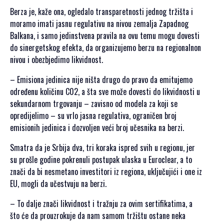
Berza je, kaže ona, ogledalo transparetnosti jednog tržišta i
moramo imati jasnu regulativu na nivou zemalja Zapadnog
Balkana, i samo jedinstvena pravila na ovu temu mogu dovesti
do sinergetskog efekta, da organizujemo berzu na regionalnon
nivou i obezbjedimo likvidnost.
– Emisiona jedinica nije ništa drugo do pravo da emitujemo
određenu količinu C02, a šta sve može dovesti do likvidnosti u
sekundarnom trgovanju – zavisno od modela za koji se
opredijelimo – su vrlo jasna regulativa, ograničen broj
emisionih jedinica i dozvoljen veći broj učesnika na berzi.
Smatra da je Srbija dva, tri koraka ispred svih u regionu, jer
su prošle godine pokrenuli postupak ulaska u Euroclear, a to
znači da bi nesmetano investitori iz regiona, uključujići i one iz
EU, mogli da učestvuju na berzi.
– To dalje znači likvidnost i tražnju za ovim sertifikatima, a
što će da prouzrokuje da nam samom tržištu ostane neka