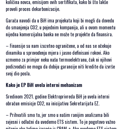
količina novca, emisijom ovih sertifikata, kako bi što lakše
proveli proces dekarbonizacije.
Garača navodi da u BiH ima projekata koji bi mogli da dovedu
do smanjenja C02, u pojednim kompanija, ali u ovom momentu
nijedna komercijalna banka ne može te projekte da finansira.
– Finansije su nam izuzetno ograničene, a od nas se očekuje
dinamika u sprovođenju mjera i jasno definisani rokovi. Ako
uzmemo za primjer neku našu termoelektranu, čak ni njihovi
podizvođači ne mogu da dobiju garancije niti kredite da izvrše
svoj dio posla.
Kako je EP BiH uvela interni mehanizam
Sredinom 2021. godine Elektroprivreda BiH je uvela interni
obračun emisicje C02, na inicijativu Sekretarijata EZ.
– Prihvatili smo to, jer smo u našim ranijim analizama bili
svjesni i odlučni da uvedemo ETS sistem. To je pogotovo važno
pitanje ako želimo izuzeće iz CBAM-a. Ako uvedemo ETS sistem