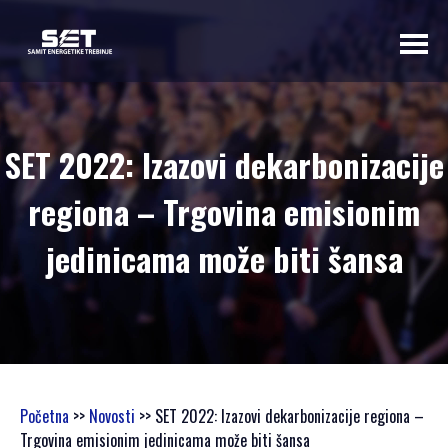
O NAMA
SET 2022: Izazovi dekarbonizacije
UVODNA RIJEČ
regiona – Trgovina emisionim
ORGANIZATORA
PROGRAMSKI
jedinicama može biti šansa
ODBOR
OSNOVNI
PODACI
SAMIT 2023
SAMIT 2022
SAMIT 2021
Početna
>>
Novosti
>> SET 2022: Izazovi dekarbonizacije regiona –
SAMIT 2020
Trgovina emisionim jedinicama može biti šansa