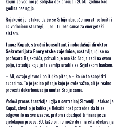
kojim se vodimo je Sofijska deklaracija i 2050. godina kao
godina bez uglja.
Rajaković je istakao da će se Srbija ubuduće morati osloniti i
na vodoničnu strategiju, jer i tu leže šanse za energetski
sistem.
Janez Kopač, stručni konsultant i nekadašnji direktor
Sekreterijata Energetske zajednice,
nastavljajući se na
profesora Rajakovića, pohvalio je ono što Srbija radi na ovom
polju, i studiju koju je ta zemlja uradila sa Svjetskom bankom.
– Ali, ostaje glavno i političko pitanje – ko će to saopštiti
rudarima. To je jedino pitanje koje je ovde važno, ali je realno
provesti dekarbonizaciju unutar Srbije same.
Vodeći proces tranzicije uglja u centralnoj Sloveniji, istakao je
Kopač, shvatio je kolika je fleksibilnost potrebna da bi se
odgovorilo na sve izazove, pritom i obezbjediti finansije za
cjelokupan proces. EU, kaže on, ne može da ima ista očekivanja