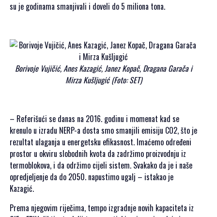
su je godinama smanjivali i doveli do 5 miliona tona.
Borivoje Vujičić, Anes Kazagić, Janez Kopač, Dragana Garača i
Mirza Kušljugić (Foto: SET)
– Referišući se danas na 2016. godinu i momenat kad se
krenulo u izradu NERP-a dosta smo smanjili emisiju CO2, što je
rezultat ulaganja u energetsku efikasnost. Imaćemo određeni
prostor u okviru slobodnih kvota da zadržimo proizvodnju iz
termoblokova, i da održimo cijeli sistem. Svakako da je i naše
opredjeljenje da do 2050. napustimo ugalj – istakao je
Kazagić.
Prema njegovim riječima, tempo izgradnje novih kapaciteta iz