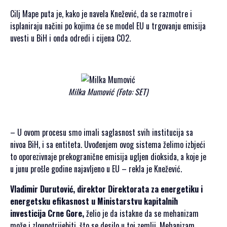
PRIJAVA
Cilj Mape puta je, kako je navela Knežević, da se razmotre i
ZA
isplaniraju načini po kojima će se model EU u trgovanju emisija
SAMIT
uvesti u BiH i onda odredi i cijena C02.
Milka Mumović (Foto: SET)
SRPSKI JEZIK
ENGLISH
– U ovom procesu smo imali saglasnost svih institucija sa
nivoa BiH, i sa entiteta. Uvođenjem ovog sistema želimo izbjeći
to oporezivnaje prekogranične emisija ugljen dioksida, a koje je
u junu prošle godine najavljeno u EU – rekla je Knežević.
Vladimir Durutović, direktor Direktorata za energetiku i
energetsku efikasnost u Ministarstvu kapitalnih
investicija Crne Gore,
želio je da istakne da se mehanizam
može i zloupotrijebiti, što se desilo u toj zemlji. Mehanizam,