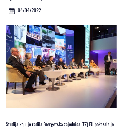
GALERIJA 2023
GALERIJA 2022
04/04/2022
GALERIJA 2021
GALERIJA 2020
PROGRAM
OPŠTE
INFORMACIJE
KAKO SE
REGISTROVATI
KAKO DOĆI
SMJEŠTAJ
AKREDITACIJA
MEDIJA
VIZUALI ZA
ŠTAMPU
Studija koju je radila Energetska zajednica (EZ) EU pokazala je