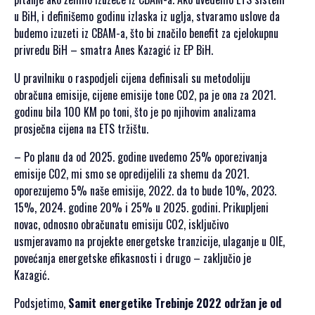
u BiH, i definišemo godinu izlaska iz uglja, stvaramo uslove da
budemo izuzeti iz CBAM-a, što bi značilo benefit za cjelokupnu
privredu BiH – smatra Anes Kazagić iz EP BiH.
U pravilniku o raspodjeli cijena definisali su metodoliju
obračuna emisije, cijene emisije tone C02, pa je ona za 2021.
godinu bila 100 KM po toni, što je po njihovim analizama
prosječna cijena na ETS tržištu.
– Po planu da od 2025. godine uvedemo 25% oporezivanja
emisije C02, mi smo se opredijelili za shemu da 2021.
oporezujemo 5% naše emisije, 2022. da to bude 10%, 2023.
15%, 2024. godine 20% i 25% u 2025. godini. Prikupljeni
novac, odnosno obračunatu emisiju C02, isključivo
usmjeravamo na projekte energetske tranzicije, ulaganje u OIE,
povećanja energetske efikasnosti i drugo – zaključio je
Kazagić.
Podsjetimo,
Samit energetike Trebinje 2022 održan je od